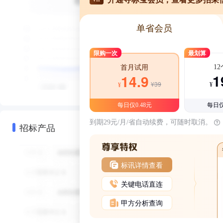
单省会员
限购一次
最划算
1
首月试用
1
14.9
¥39
¥
¥
每日仅0.48元
每日仅
到期29元/月/省自动续费，可随时取消。
招标产品
标讯详情查看
关键电话直连
甲方分析查询