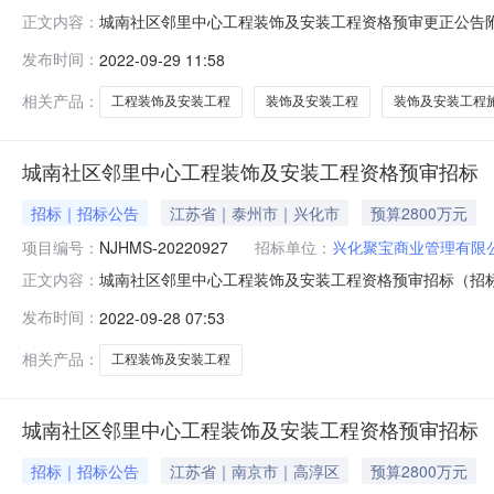
城南社区邻里中心工程装饰及安装工程资格预审更正公告附件
正文内容：
化市城市建设投资有限公司已经立项部门批准建设兴化市发展
发布时间：
2022-09-29 11:58
商业管理有限公司招标项目城南社区邻里中心装饰及安装工程
法选择合格的
相关产品：
工程装饰及安装工程
装饰及安装工程
装饰及安装工程
城南社区邻里中心工程装饰及安装工程资格预审招标
招标｜招标公告
江苏省｜泰州市｜兴化市
预算2800万元
项目编号：
NJHMS-20220927
招标单位：
兴化聚宝商业管理有限
城南社区邻里中心工程装饰及安装工程资格预审招标（招标编
正文内容：
已由项目审批/核准/备案机关批准，项目资金来源为自筹
发布时间：
2022-09-28 07:53
标范围规模：建设内容为：装修工程电气工程、给排水、暖
里中心工程装饰及安装工
相关产品：
工程装饰及安装工程
城南社区邻里中心工程装饰及安装工程资格预审招标
招标｜招标公告
江苏省｜南京市｜高淳区
预算2800万元