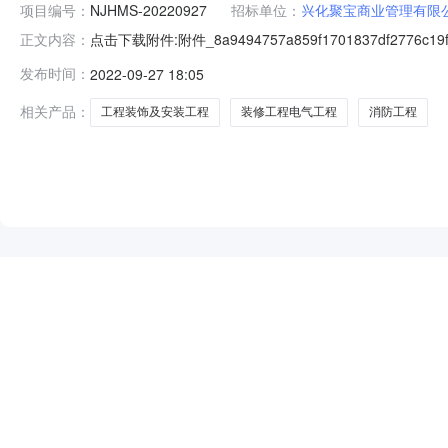
项目编号：
NJHMS-20220927
招标单位：
兴化聚宝商业管理有限
点击下载附件:附件_8a9494757a859f1701837df2776
正文内容：
NJHMS-20220927）项目所在地区：江苏省泰州市
发布时间：
2022-09-27 18:05
为兴化聚宝商业管理有限公司。本项目已具备招标条件，
相关产品：
工程装饰及安装工程
装修工程电气工程
消防工程
NEW
HOT
5折起