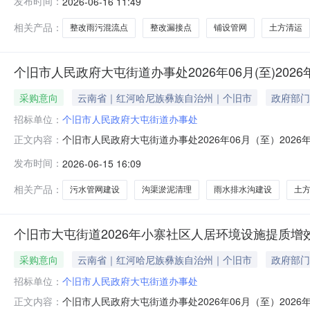
发布时间：
2026-06-16 11:49
屯街道办事处采购项目名称：个旧市大屯街道新瓦房社区新瓦
改雨污
相关产品：
整改雨污混流点
整改漏接点
铺设管网
土方清运
个旧市人民政府大屯街道办事处2026年06月(至)202
采购意向
云南省｜红河哈尼族彝族自治州｜个旧市
政府部门
招标单位：
个旧市人民政府大屯街道办事处
个旧市人民政府大屯街道办事处2026年06月（至）20
正文内容：
〔2020〕10号）等有关规定，现将个旧市人民政府大屯街
发布时间：
2026-06-15 16:09
购预算金额（万元）预计采购时间备注1个旧市大屯街道2
原，清洗管道，沟渠
相关产品：
污水管网建设
沟渠淤泥清理
雨水排水沟建设
土
个旧市大屯街道2026年小寨社区人居环境设施提质增
采购意向
云南省｜红河哈尼族彝族自治州｜个旧市
政府部门
招标单位：
个旧市人民政府大屯街道办事处
个旧市人民政府大屯街道办事处2026年06月（至）202
正文内容：