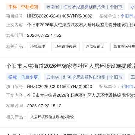
中标｜中标通知
云南省｜红河哈尼族彝族自治州｜个旧市
水
项目编号：
HHZC2026-C2-01405-YNYS-0002
招标单位：
个旧市
个旧市2026年大屯海流域农村人居环境整治提升建设项目成交公
正文内容：
升建设项目三、中标（成交）信息中标结果：标段供应商
发布时间：
2026-07-22 17:52
道福心社区上清路以南庆来路以东(福地天街一期)6-2一楼商
相关产品：
环境清理
卫生设施改造
沟盖板铺设
畜禽粪污收
个旧市大屯街道2026年杨家寨社区人居环境设施提质
招标｜信息变更
云南省｜红河哈尼族彝族自治州｜个旧市
工
项目编号：
HHZC2026-C2-01564-YNZX-0040
招标单位：
个旧市
个旧市大屯街道2026年杨家寨社区人居环境设施提质增效建设
正文内容：
目名称：个旧市大屯街道2026年杨家寨社区人居环境设施
发布时间：
2026-07-22 15:12
前内容更正后内容1上传工程量清单上传工程量清单上传工程
相关产品：
人居环境设施提质增效建设