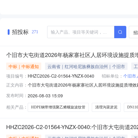
招投标
招
271
个旧市大屯街道2026年杨家寨社区人居环境设施提质
中标｜中标通知
云南省｜红河哈尼族彝族自治州｜个旧市
工
项目编号：
HHZC2026-C2-01564-YNZX-0040
招标单位：
个旧市
个旧市大屯街道2026年杨家寨社区人居环境设施提质增效建设项
正文内容：
寨社区人居环境设施提质增效建设项目（一期）三、中标
发布时间：
2026-08-03 15:09
族彝族自治州蒙自市马兰小区文景街31号磋商报价（元）：1
相关产品：
HDPE钢带增强聚乙烯螺旋波纹管
清理沟渠淤泥
DN1
HHZC2026-C2-01564-YNZX-0040:个旧市