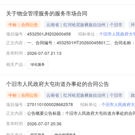
关于物业管理服务的服务市场合同
中标｜合同公告
云南省｜红河哈尼族彝族自治州｜个旧市
环
项目编号：
4532501JH202600458
招标单位：
个旧市人民政府大
一、合同编号：4532501HT20260045801二、合
正文内容：
合同主体采购人（甲方）：个旧市人民政府大屯街道办事处地
发布时间：
2026-07-07 21:13
哈尼族彝族自治州个旧市大屯街道钻石巷和兴办公楼四楼联系
相关产品：
绿化服务
个旧市人民政府大屯街道办事处的合同公告
中标｜合同公告
云南省｜红河哈尼族彝族自治州｜个旧市
政
项目编号：
2701101000028662578
招标单位：
个旧市人民政府大
公告概要公告标题：个旧市人民政府大屯街道办事处的合同公
正文内容：
称：个旧市大屯街道城市建设投资有限责任公司三、采购项目名
发布时间：
2026-07-07 20:36
4532501HT20260045801六、合同内容：序号标项
相关产品：
园艺服务
物业管理服务