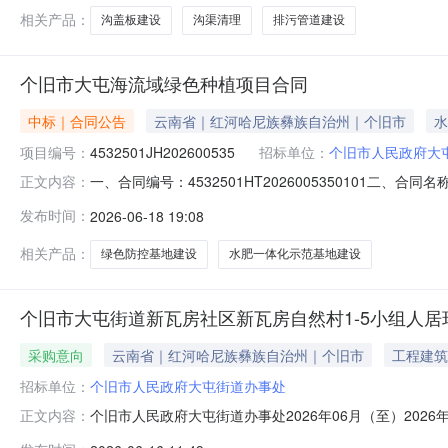
相关产品：
沟盖板建设
沟渠清理
排污管道建设
个旧市大屯海流域绿色种植项目合同
中标｜合同公告
云南省｜红河哈尼族彝族自治州｜个旧市
水
项目编号：
4532501JH202600535
招标单位：
个旧市人民政府大
一、合同编号：4532501HT2026005350101二、
正文内容：
项目五、合同主体采购人（甲方）：个旧市人民政府大屯街道
发布时间：
2026-06-18 19:08
彝族自治州蒙自市天马路西延西侧晓龙岛小区26幢1层26-
相关产品：
绿色防控基地建设
水肥一体化示范基地建设
个旧市大屯街道新瓦房社区新瓦房自然村1-5小组人
采购意向
云南省｜红河哈尼族彝族自治州｜个旧市
工程建筑
招标单位：
个旧市人民政府大屯街道办事处
个旧市人民政府大屯街道办事处2026年06月（至）20
正文内容：
房社区新瓦房自然村1-5小组人居环境提升建设项目项目所