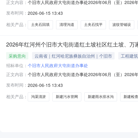
个旧市人民政府大屯街道办事处2026年06月（至）202
正文内容：
大屯社区人居环境管网设施提质增效建设项目项目所在采购意
发布时间：
2026-06-15 13:43
办事处采购项目名称：个旧市大屯街道2026年大屯社区人居
沟底
相关产品：
土夹石回填
清理沟道
土夹石找平
波纹管铺设
2026年红河州个旧市大屯街道红土坡社区红土坡、
采购意向
云南省｜红河哈尼族彝族自治州｜个旧市
工程建筑
招标单位：
个旧市人民政府大屯街道办事处
个旧市人民政府大屯街道办事处2026年06月（至）202
正文内容：
况2026年红河州个旧市大屯街道红土坡社区红土坡、万家
发布时间：
2026-06-15 13:43
政府采购意向采购单位：个旧市人民政府大屯街道办事处采
175.0000
相关产品：
沟渠清淤
新建污水管网
新建雨水排水沟
新建检