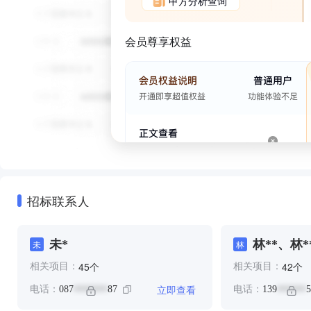
甲方分析查询
会员尊享权益
招标联系人
未*
林**、林*
未
林
个
个
45
42
相关项目：
相关项目：
立即查看
电话：
087
87
电话：
139
5
*******
******