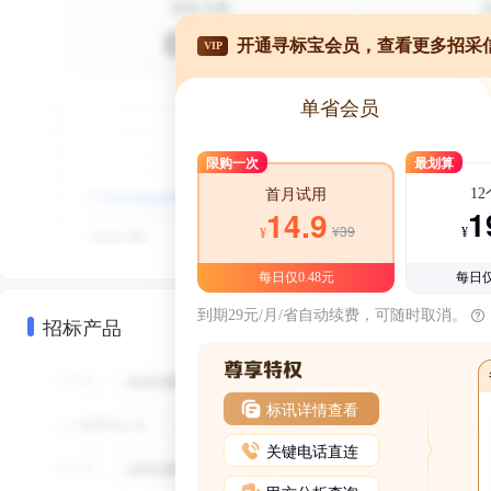
开通寻标宝会员，查看更多招采
VIP
单省会员
限购一次
最划算
1
首月试用
1
14.9
¥39
¥
¥
每日仅0.48元
每日仅
到期29元/月/省自动续费，可随时取消。
招标产品
标讯详情查看
关键电话直连