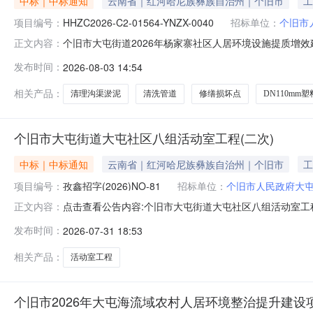
中标｜中标通知
云南省｜红河哈尼族彝族自治州｜个旧市
工
项目编号：
HHZC2026-C2-01564-YNZX-0040
招标单位：
个旧市
个旧市大屯街道2026年杨家寨社区人居环境设施提质增
正文内容：
设项目（一期）采购单位个旧市人民政府大屯街道办事处行政区域红
发布时间：
2026-08-03 14:54
司;总成交金额￥198万元（人民币）联系人及联系方式：
相关产品：
清理沟渠淤泥
清洗管道
修缮损坏点
DN110mm
个旧市大屯街道大屯社区八组活动室工程(二次)
中标｜中标通知
云南省｜红河哈尼族彝族自治州｜个旧市
工
项目编号：
孜鑫招字(2026)NO-81
招标单位：
个旧市人民政府大
点击查看公告内容:个旧市大屯街道大屯社区八组活动室工程
正文内容：
发布时间：
2026-07-31 18:53
相关产品：
活动室工程
个旧市2026年大屯海流域农村人居环境整治提升建设