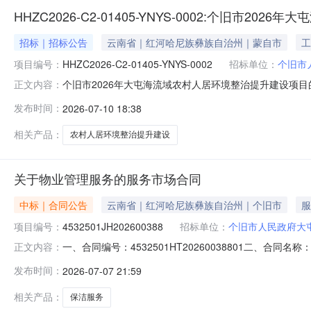
HHZC2026-C2-01405-YNYS-0002:个旧
招标｜招标公告
云南省｜红河哈尼族彝族自治州｜蒙自市
工
项目编号：
HHZC2026-C2-01405-YNYS-0002
招标单位：
个旧市
个旧市2026年大屯海流域农村人居环境整治提升建设项
正文内容：
旧市人民政府大屯街道办事处行政区域红河州公告时间2026-07-10获取
发布时间：
2026-07-10 18:38
时间，法定节假日除外）响应文件递交地点请登录云南省政府
相关产品：
农村人居环境整治提升建设
关于物业管理服务的服务市场合同
中标｜合同公告
云南省｜红河哈尼族彝族自治州｜个旧市
服
项目编号：
4532501JH202600388
招标单位：
个旧市人民政府大
一、合同编号：4532501HT20260038801二、合
正文内容：
合同主体采购人（甲方）：个旧市人民政府大屯街道办事处地
发布时间：
2026-07-07 21:59
哈尼族彝族自治州个旧市大屯街道钻石巷和兴办公楼四楼401、
相关产品：
保洁服务