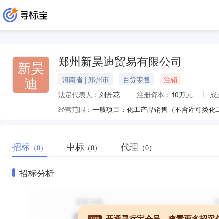
郑州新昊迪贸易有限公司
新昊
迪
河南省 | 郑州市
百货零售
注销
法定代表人：
刘丹花
注册资本：
10万元
成
经营范围：
招标
中标
代理
（0）
（0）
（0）
招标分析
开通寻标宝会员，查看更多招采
VIP