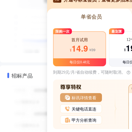
单省会员
限购一次
最划算
1
首月试用
1
14.9
¥39
¥
¥
每日仅0.48元
每日仅
到期29元/月/省自动续费，可随时取消。
招标产品
标讯详情查看
关键电话直连
甲方分析查询