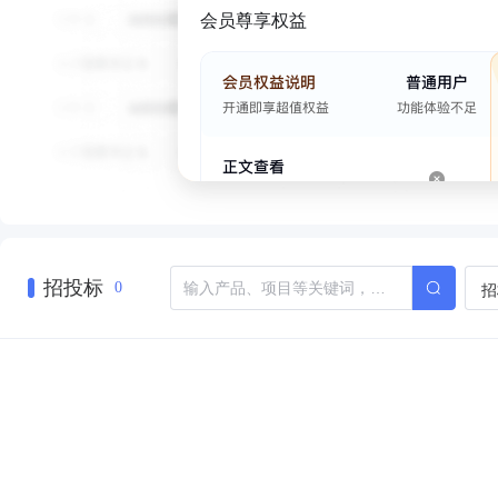
会员尊享权益
招投标
招
0