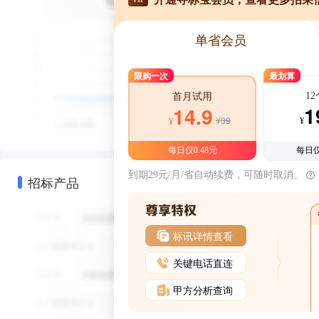
单省会员
限购一次
最划算
1
首月试用
1
14.9
¥39
¥
¥
每日仅0.48元
每日仅
到期29元/月/省自动续费，可随时取消。
招标产品
标讯详情查看
关键电话直连
甲方分析查询