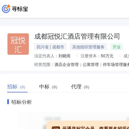
成都冠悦汇酒店管理有限公司
冠悦
汇
四川省 | 成都市
其他组织管理服务
开业
法定代表人：
刘晓雨
注册资本：
50万元
成
经营范围：
招标
中标
代理
（0）
（0）
（0）
招标分析
开通寻标宝会员，查看更多招采
VIP