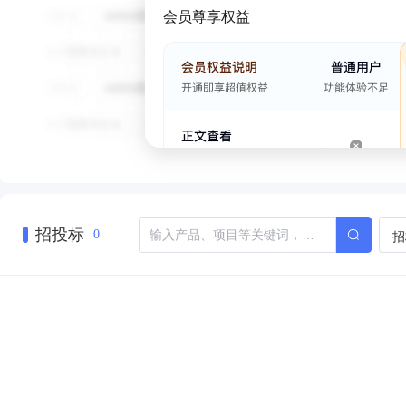
会员尊享权益
招投标
招
0