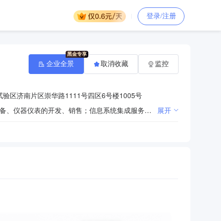
登录/注册
企业全景
取消收藏
监控
验区济南片区崇华路1111号四区6号楼1005号
计算机软硬件开发、销售；自动化技术开发、技术转让、技术咨询；工业自动化控制系统、工业自动化设备、仪器仪表的开发、销售；信息系统集成服务；环保工程、安防工程的设计、施工；环保技术开发；建筑工程施工；非专控监控设备、新能源应用系统设备的研发、销售、技术服务、技术咨询、技术转让以及其他按法律、法规、国务院决定等规定未禁止和不需经营许可的项目。（依法须经批准的项目，经相关部门批准后方可开展经营活动）
展开