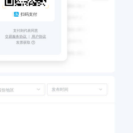
扫码支付
支付则代表同意
交易服务协议
｜
用户协议
发票获取
省份地区