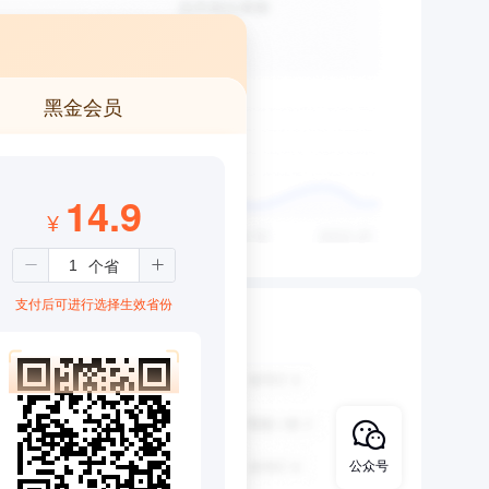
黑金会员
14.9
¥
支付后可进行选择生效省份
公众号