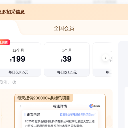
更多招采信息
全国会员
最划算
12个月
1个月
3个月
199
39
99
¥
¥
¥
每日仅0.55元
每日仅1.26元
每日仅1.08元
时取消。