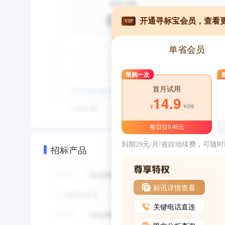
开通寻标宝会员，查看
VIP
单省会员
限购一次
首月试用
14.9
¥39
¥
每日仅0.48元
到期29元/月/省自动续费，可随
招标产品
标讯详情查看
关键电话直连