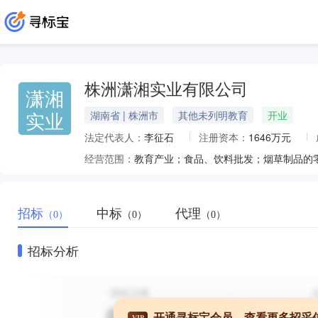
株洲潇湘实业有限公司
潇湘
实业
湖南省 | 株洲市
其他未列明教育
开业
法定代表人：
李征石
注册资本：
1646万元
经营范围：
招标
中标
代理
（0）
（0）
（0）
招标分析
开通寻标宝会员，查看更多招采
VIP