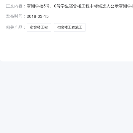
潇湘学校5号、6号学生宿舍楼工程中标候选人公示潇湘学
正文内容：
生宿舍楼工程评标工作已于2018年3月14日在株洲市公共
发布时间：
2018-03-15
名中标候选人（排序），现将相关信息予以公示。公示期2018
处：监
相关产品：
宿舍楼工程
宿舍楼工程施工