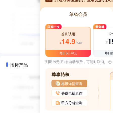
单省会员
限购一次
最划算
1
首月试用
1
14.9
¥39
¥
¥
每日仅0.48元
每日仅
到期29元/月/省自动续费，可随时取消。
招标产品
标讯详情查看
关键电话直连
甲方分析查询