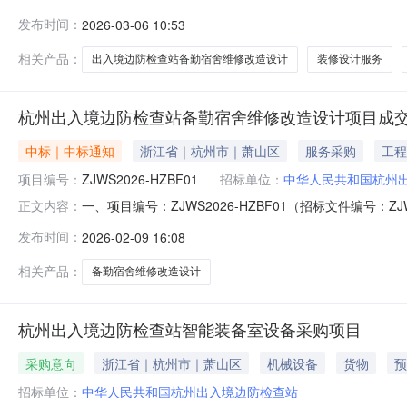
站备勤宿舍维修改造设计项目五、合同主体采购人（甲方）：
发布时间：
2026-03-06 10:53
商（乙方）：积承工程设计有限公司地址：浙江省杭州市西湖
相关产品：
出入境边防检查站备勤宿舍维修改造设计
装修设计服务
杭州出入境边防检查站备勤宿舍维修改造设计项目成
中标｜中标通知
浙江省｜杭州市｜萧山区
服务采购
工程
项目编号：
ZJWS2026-HZBF01
招标单位：
中华人民共和国杭州
一、项目编号：ZJWS2026-HZBF01（招标文件编号
正文内容：
积承工程设计有限公司供应商地址：浙江省杭州市西湖区南天
发布时间：
2026-02-09 16:08
间服务标准1积承工程设计有限公司杭州出入境边防检查
行业及工
相关产品：
备勤宿舍维修改造设计
杭州出入境边防检查站智能装备室设备采购项目
采购意向
浙江省｜杭州市｜萧山区
机械设备
货物
预
招标单位：
中华人民共和国杭州出入境边防检查站