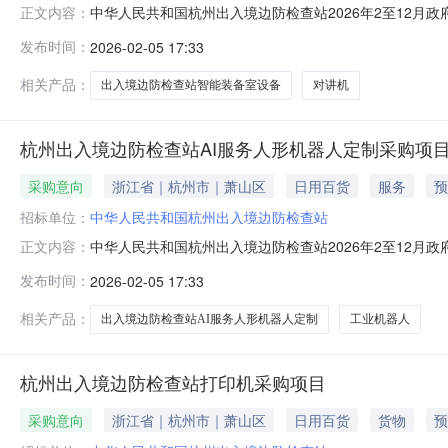
中华人民共和国杭州出入境边防检查站2026年2至12
正文内容：
所在采购意向：中华人民共和国杭州出入境边防检查站20
发布时间：
2026-02-05 17:33
备室设备采购项目预算金额：77.600000万元(人民币)
间：2
相关产品：
出入境边防检查站智能装备室设备
对讲机
杭州出入境边防检查站AI服务人形机器人定制采购项
采购意向
浙江省｜杭州市｜萧山区
日用百货
服务
预
招标单位：
中华人民共和国杭州出入境边防检查站
中华人民共和国杭州出入境边防检查站2026年2至12月
正文内容：
购项目项目所在采购意向：中华人民共和国杭州出入境边防
发布时间：
2026-02-05 17:33
查站AI服务人形机器人定制采购项目预算金额：172.000
理平台
相关产品：
出入境边防检查站AI服务人形机器人定制
工业机器人
杭州出入境边防检查站打印机采购项目
采购意向
浙江省｜杭州市｜萧山区
日用百货
货物
预