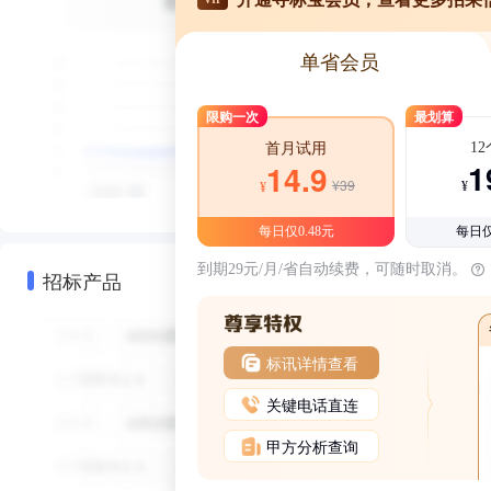
单省会员
限购一次
最划算
1
首月试用
1
14.9
¥39
¥
¥
每日仅0.48元
每日仅
到期29元/月/省自动续费，可随时取消。
招标产品
标讯详情查看
关键电话直连
甲方分析查询