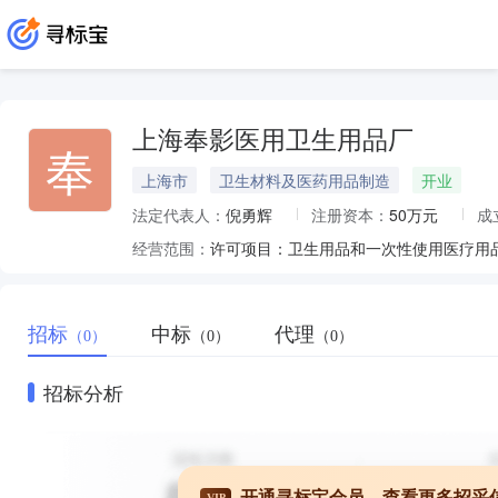
上海奉影医用卫生用品厂
奉
上海市
卫生材料及医药用品制造
开业
法定代表人：
倪勇辉
注册资本：
50万元
成
经营范围：
招标
中标
代理
（0）
（0）
（0）
招标分析
开通寻标宝会员，查看更多招采
VIP