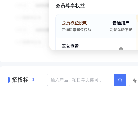
会员尊享权益
招投标
招
0