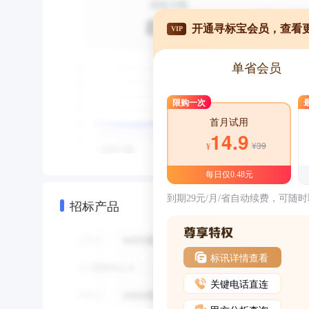
开通寻标宝会员，查看
VIP
单省会员
限购一次
首月试用
14.9
¥39
¥
每日仅0.48元
到期29元/月/省自动续费，可随
招标产品
标讯详情查看
关键电话直连