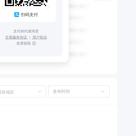
扫码支付
支付则代表同意
交易服务协议
｜
用户协议
发票获取
省份地区