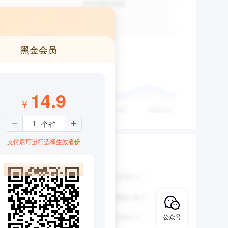
黑金会员
14.9
¥
支付后可进行选择生效省份
公众号