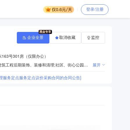
登录/注册
企业全景
取消收藏
监控
163号301房（仅限办公）
物业管理;运输设备清洗、消毒服务（汽车清洗除外）;电气设备修理;建筑物清洁服务;园林绿化工程服务;建筑工程后期装饰、装修和清理;社区、街心公园、公园等运动场所的管理服务;家庭服务;游泳馆;停车场经营;
展开
理服务定点服务定点议价采购合同的合同公告]