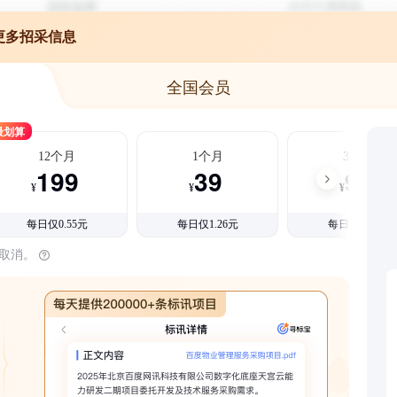
更多招采信息
全国会员
最划算
12个月
1个月
3个月
199
39
99
¥
¥
¥
每日仅0.55元
每日仅1.26元
每日仅1.08元
时取消。