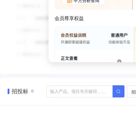
甲方分析查询
会员尊享权益
招投标
招
0