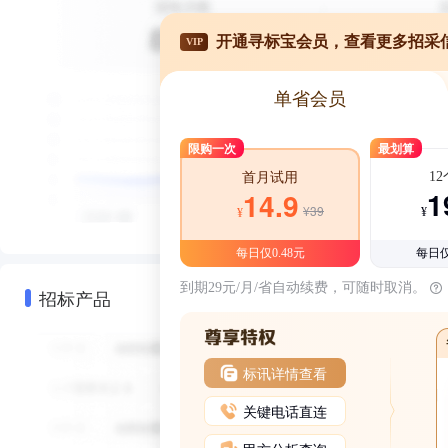
开通寻标宝会员，查看更多招采
VIP
单省会员
限购一次
最划算
1
首月试用
1
14.9
¥39
¥
¥
每日仅0.48元
每日仅
到期29元/月/省自动续费，可随时取消。
招标产品
标讯详情查看
关键电话直连