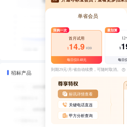
单省会员
限购一次
最划算
1
首月试用
1
14.9
¥39
¥
¥
每日仅0.48元
每日仅
到期29元/月/省自动续费，可随时取消。
招标产品
标讯详情查看
关键电话直连
甲方分析查询