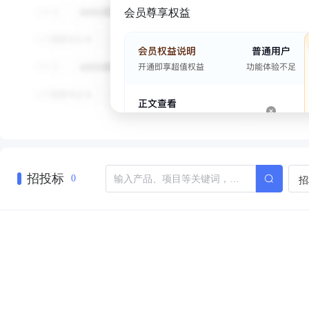
会员尊享权益
招投标
招
0