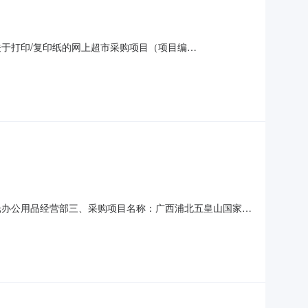
于打印/复印纸的网上超市采购项目（项目编
地质公园管理处关于打印/复印纸的网上超市采购项目采购项目项
2025]481号400.0项目所在行政区划编码:45072
光办公用品经营部三、采购项目名称：广西浦北五皇山国家地
、合同内容：序号标项名称规格型号单位数量单价(元)总价(元)1天
式1、采购人名称：广西浦北五皇山国家地质公园