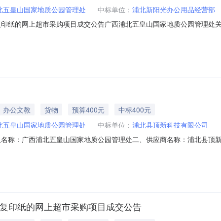
北五皇山国家地质公园管理处
中标单位：
浦北新阳光办公用品经营部
复印纸的网上超市采购项目成交公告广西浦北五皇山国家地质公园管理处关
购已经结束，现将采购结果公示如下：一、项目信息项目名称:广西浦北五皇山国家
人:陈洁项目联系电话:/采购计划信息：序号采购计划文号信息采购计划金额1浦采监[
办公文教
货物
预算400元
中标400元
北五皇山国家地质公园管理处
中标单位：
浦北县顶新科技有限公司
人名称：广西浦北五皇山国家地质公园管理处二、供应商名称：浦北县顶
1000007833466五、合同编号：12N0617111212025201六
chenminggonghao70G/A4件2.00200400服务要求或标的基本概
/复印纸的网上超市采购项目成交公告