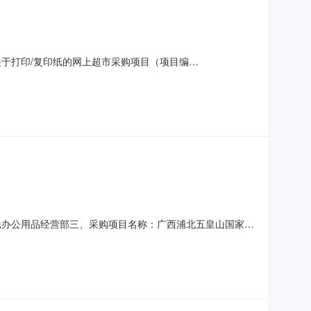
于打印/复印纸的网上超市采购项目（项目编
地质公园管理处关于打印/复印纸的网上超市采购项目采购项目项
2025]481号400.0项目所在行政区划编码:45072
光办公用品经营部三、采购项目名称：广西浦北五皇山国家地
六、合同内容：序号标项名称规格型号单位数量单价(元)总价(元)1
方式1、采购人名称：广西浦北五皇山国家地质