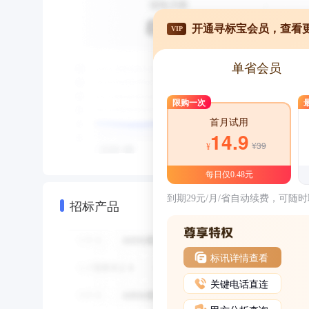
开通寻标宝会员，查看
VIP
单省会员
限购一次
首月试用
14.9
¥39
¥
每日仅0.48元
到期29元/月/省自动续费，可随
招标产品
标讯详情查看
关键电话直连