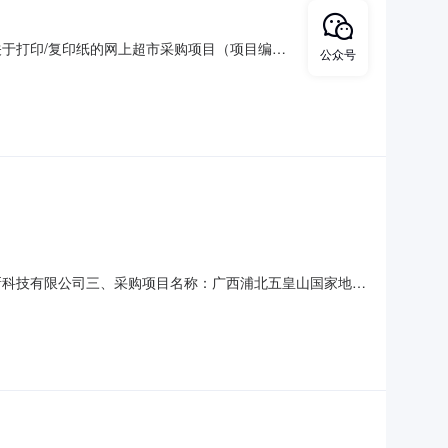
于打印/复印纸的网上超市采购项目（项目编
公众号
地质公园管理处关于打印/复印纸的网上超市采购项目采购项目项
2025]2706号400.0项目所在行政区划编码:4507
新科技有限公司三、采购项目名称：广西浦北五皇山国家地质
、合同内容：序号标项名称规格型号单位数量单价(元)总价(元)1晨
况：七、其它事项：无八、联