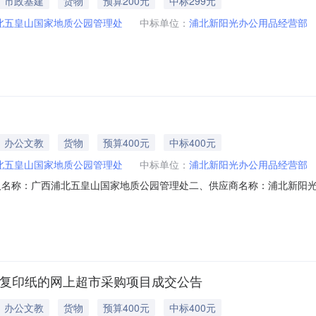
市政基建
货物
预算200元
中标299元
北五皇山国家地质公园管理处
中标单位：
浦北新阳光办公用品经营部
办公文教
货物
预算400元
中标400元
北五皇山国家地质公园管理处
中标单位：
浦北新阳光办公用品经营部
人名称：广西浦北五皇山国家地质公园管理处二、供应商名称：浦北新阳
01000007957226五、合同编号：12N0617111212025401
0克件2.00200400服务要求或标的基本概况：七、其它事项：无八、联系
/复印纸的网上超市采购项目成交公告
办公文教
货物
预算400元
中标400元