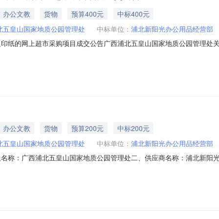
办公文教
货物
预算400元
中标400元
北五皇山国家地质公园管理处
中标单位：
浦北新阳光办公用品经营部
复印纸的网上超市采购项目成交公告广西浦北五皇山国家地质公园管理处关
购已经结束，现将采购结果公示如下：一、项目信息项目名称:广西浦北五皇山国家
人:陈洁项目联系电话:/采购计划信息：序号采购计划文号信息采购计划金额1浦采监[
办公文教
货物
预算200元
中标200元
北五皇山国家地质公园管理处
中标单位：
浦北新阳光办公用品经营部
人名称：广西浦北五皇山国家地质公园管理处二、供应商名称：浦北新阳
01000007624196五、合同编号：12N0617111212024601
0克件1.00200200服务要求或标的基本概况：七、其它事项：无八、联系