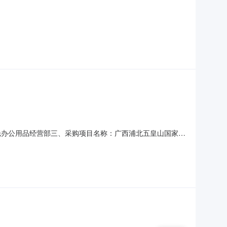
光办公用品经营部三、采购项目名称：广西浦北五皇山国家地
六、合同内容：序号标项名称规格型号单位数量单价(元)总价(元)1
方式1、采购人名称：广西浦北五皇山国家地质