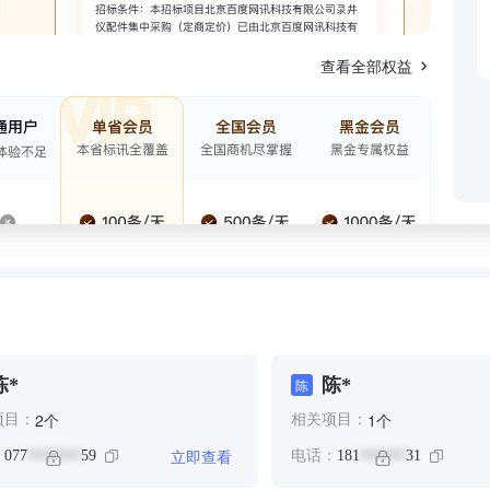
查看全部权益
陈*
陈*
陈
个
个
2
1
项目：
相关项目：
立即查看
：
077
59
电话：
181
31
*******
******