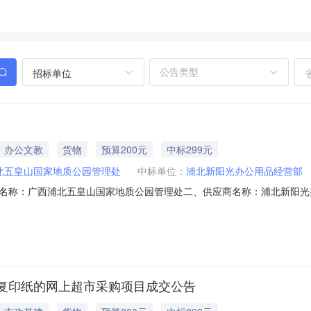
招标单位
办公文教
货物
预算200元
中标299元
北五皇山国家地质公园管理处
中标单位：
浦北新阳光办公用品经营部
名称：广西浦北五皇山国家地质公园管理处二、供应商名称：浦北新阳光
01000008047461五、合同编号：12N06171112120261六
A470g包3.0033992天章A470克打印/复印纸天章/TANGOA470克
复印纸的网上超市采购项目成交公告