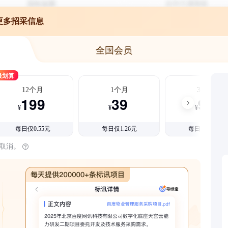
更多招采信息
全国会员
最划算
12个月
1个月
3个月
199
39
99
¥
¥
¥
每日仅0.55元
每日仅1.26元
每日仅1.08元
时取消。