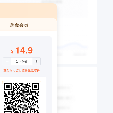
黑金会员
14.9
¥
支付后可进行选择生效省份