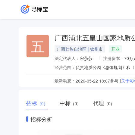
广西浦北五皇山国家地质
五
广西壮族自治区 | 钦州市
开业
法定代表人：
宋莎莎
注册资本：
70万
经营范围：
负责地质公园《总体规划》和《
最新动态：
参与
[关于
2026-05-22 18:07
招标
中标
代理
（0）
（0）
（0）
招标分析