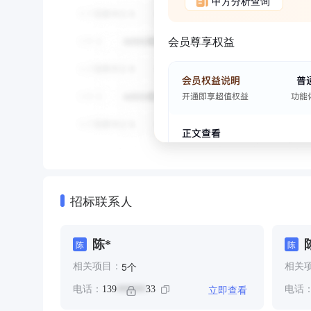
甲方分析查询
会员尊享权益
招标联系人
陈*
陈
陈
个
5
相关项目：
相关
立即查看
电话：
139
33
电话
******