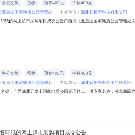
办公文教
货物
预算400元
中标400元
北五皇山国家地质公园管理处
中标单位：
浦北县顶新科技有限公司
复印纸的网上超市采购项目成交公告广西浦北五皇山国家地质公园管理处关
购已经结束，现将采购结果公示如下：一、项目信息项目名称:广西浦北五皇山国家
人:陈洁项目联系电话:/采购计划信息：序号采购计划文号信息采购计划金额1浦采监[
办公文教
货物
预算400元
中标400元
北五皇山国家地质公园管理处
中标单位：
浦北新阳光办公用品经营部
人名称：广西浦北五皇山国家地质公园管理处二、供应商名称：浦北新阳
01000007765872五、合同编号：12N06171112120251六
克件2.00200400服务要求或标的基本概况：七、其它事项：无八、联系方
/复印纸的网上超市采购项目成交公告