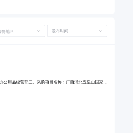
省份地区
办公用品经营部三、采购项目名称：广西浦北五皇山国家地
、合同内容：序号标项名称规格型号单位数量单价(元)总价(元)1乐
件1.00200200服务要求或