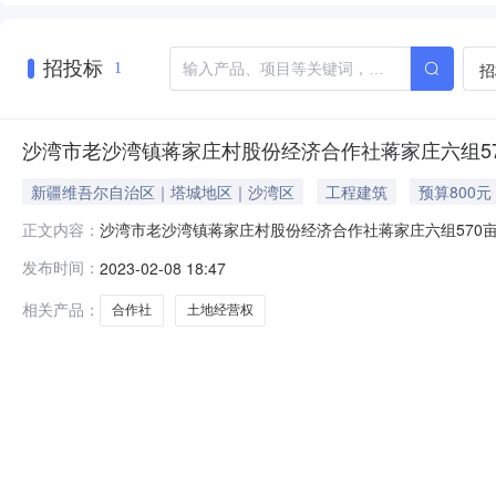
招投标
招
1
沙湾市老沙湾镇蒋家庄村股份经济合作社蒋家庄六组5
新疆维吾尔自治区｜塔城地区｜沙湾区
工程建筑
预算800元
沙湾市老沙湾镇蒋家庄村股份经济合作社蒋家庄六组570
正文内容：
经营权项目编号2023/B-0791转出方式出租交易方式阶
发布时间：
2023-02-08 18:47
积/数量570亩转出期限2023-02-10至2025-11-01
相关产品：
合作社
土地经营权