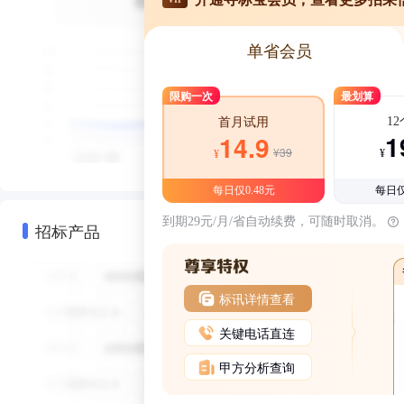
单省会员
限购一次
最划算
1
首月试用
1
14.9
¥39
¥
¥
每日仅0.48元
每日仅
到期29元/月/省自动续费，可随时取消。
招标产品
标讯详情查看
关键电话直连
甲方分析查询