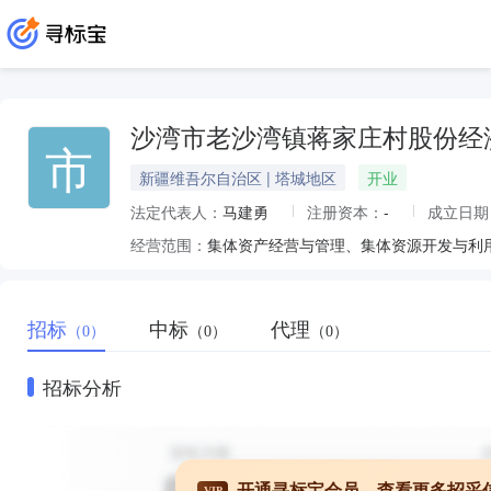
沙湾市老沙湾镇蒋家庄村股份经
市
新疆维吾尔自治区 | 塔城地区
开业
法定代表人：
马建勇
注册资本：
-
成立日期
经营范围：
集体资产经营与管理、集体资源开发与利
招标
中标
代理
（0）
（0）
（0）
招标分析
开通寻标宝会员，查看更多招采
VIP