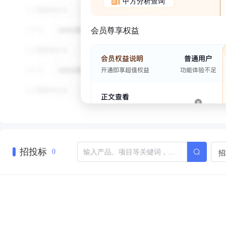
甲方分析查询
会员尊享权益
招投标
招
0