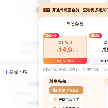
开通寻标宝会员，查看更多招采
VIP
单省会员
限购一次
最划算
1
首月试用
1
14.9
¥39
¥
¥
每日仅0.48元
每日仅
到期29元/月/省自动续费，可随时取消。
招标产品
标讯详情查看
关键电话直连