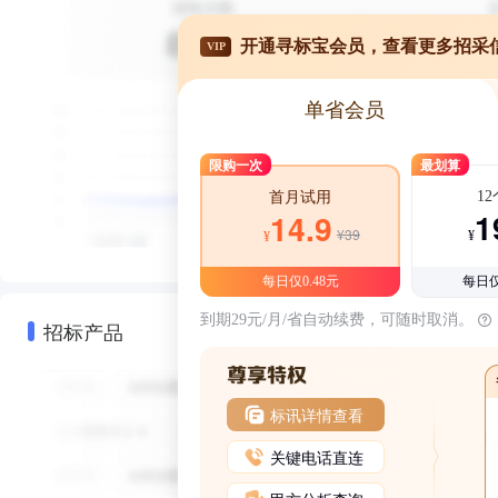
开通寻标宝会员，查看更多招采
VIP
单省会员
限购一次
最划算
1
首月试用
1
14.9
¥39
¥
¥
每日仅0.48元
每日仅
到期29元/月/省自动续费，可随时取消。
招标产品
标讯详情查看
关键电话直连