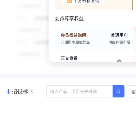
甲方分析查询
会员尊享权益
招投标
招
0