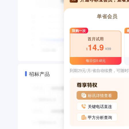
单省会员
限购一次
首月试用
14.9
¥39
¥
每日仅0.48元
到期29元/月/省自动续费，可随
招标产品
标讯详情查看
关键电话直连
甲方分析查询