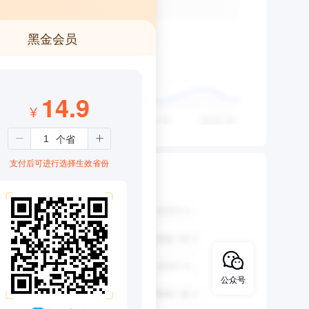
黑金会员
14.9
¥
支付后可进行选择生效省份
公众号