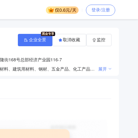
登录/注册
企业全景
取消收藏
监控
街168号总部经济产业园116-7
钢铁技术、环保技术、节能技术开发、服务、咨询（不含中介）；电子产品、仪器仪表、电气设备、金属材料、建筑用材料、钢材、五金产品、化工产品（危险品、易燃易爆易制毒品除外）、矿产品（煤炭等需审批项目除外）批发兼零售；低压电器成套设备设计、安装、销售、技术开发、技术服务；线路管道安装、维修；电信业务市场销售、技术服务。（依法须经批准的项目，经相关部门批准后方可开展经营活动）
展开