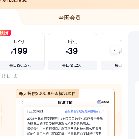
全国会员
最划算
12个月
1个月
3个月
199
39
99
¥
¥
¥
每日仅0.55元
每日仅1.26元
每日仅1.08元
时取消。