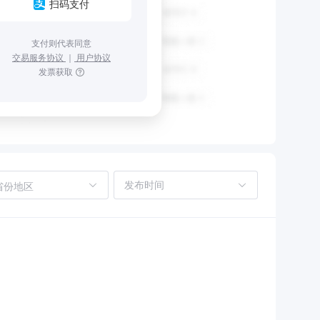
扫码支付
支付则代表同意
交易服务协议
｜
用户协议
发票获取
省份地区