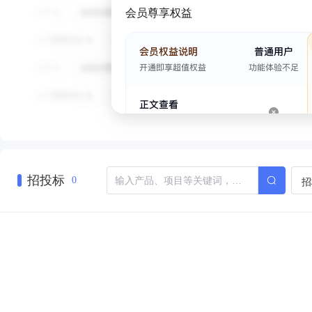
会员尊享权益
招投标
招
0