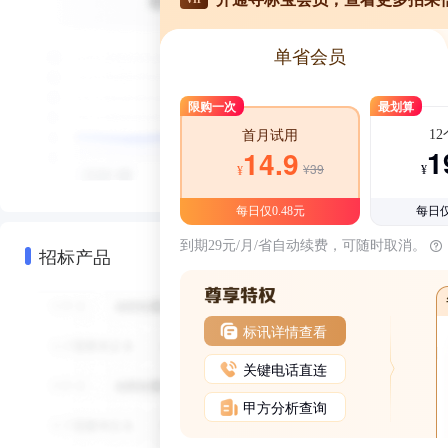
单省会员
限购一次
最划算
1
首月试用
1
14.9
¥39
¥
¥
每日仅0.48元
每日仅
到期29元/月/省自动续费，可随时取消。
招标产品
标讯详情查看
关键电话直连
甲方分析查询