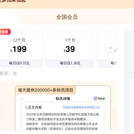
全国会员
最划算
12个月
1个月
3个月
199
39
99
¥
¥
¥
每日仅0.55元
每日仅1.26元
每日仅1.08元
时取消。