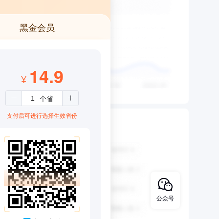
黑金会员
14.9
¥
支付后可进行选择生效省份
公众号