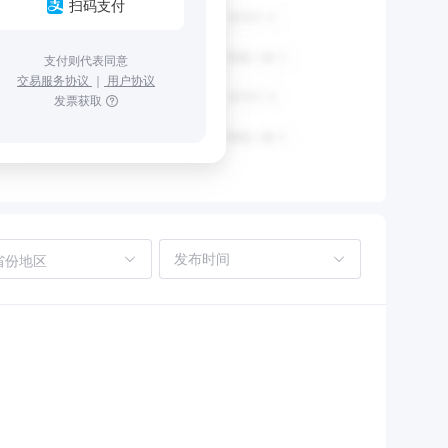
扫码支付
支付则代表同意
交易服务协议
｜
用户协议
发票获取
省份地区