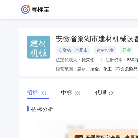
安徽省巢湖市建材机械设
建材
机械
安徽省 | 合肥市
建材批发
开业
法定代表人：
徐荣锁
注册资本：
830
经营范围：
建材、冶金、化工（不含危险品
招标
中标
代理
（0）
（0）
（0）
招标分析
开通寻标宝会员，查看
VIP