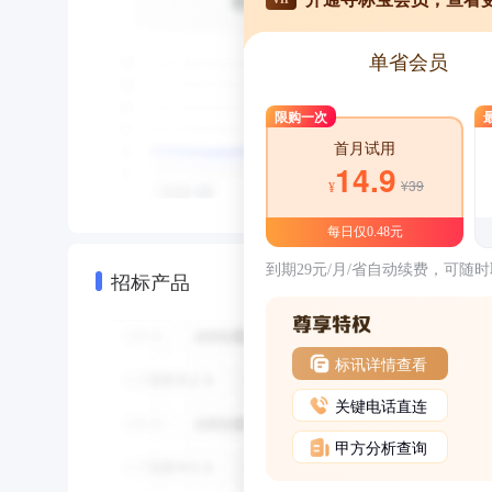
单省会员
限购一次
首月试用
14.9
¥39
¥
每日仅0.48元
到期29元/月/省自动续费，可随
招标产品
标讯详情查看
关键电话直连
甲方分析查询