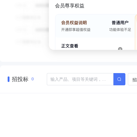
会员尊享权益
招投标
招
0