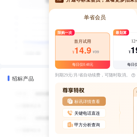
单省会员
限购一次
最划算
1
首月试用
1
14.9
¥39
¥
¥
每日仅0.48元
每日仅
到期29元/月/省自动续费，可随时取消。
招标产品
标讯详情查看
关键电话直连
甲方分析查询