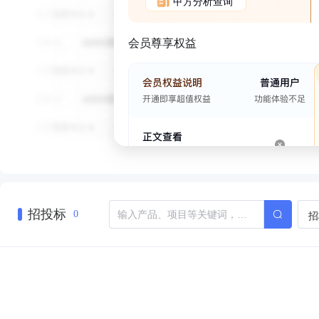
甲方分析查询
会员尊享权益
招投标
招
0