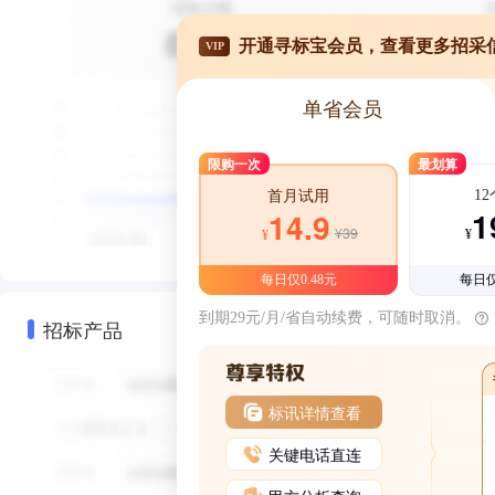
开通寻标宝会员，查看更多招采
VIP
单省会员
限购一次
最划算
1
首月试用
1
14.9
¥39
¥
¥
每日仅0.48元
每日仅
到期29元/月/省自动续费，可随时取消。
招标产品
标讯详情查看
关键电话直连