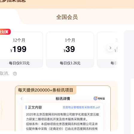
全国会员
最划算
12个月
1个月
3个月
199
39
99
¥
¥
¥
每日仅0.55元
每日仅1.26元
每日仅1.08元
时取消。