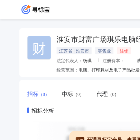
淮安市财富广场琪乐电脑
财
江苏省 | 淮安市
零售业
注销
法定代表人：
杨琪
注册资本：
-
经营范围：
电脑、打印耗材及电子产品批发
招标
中标
代理
（0）
（0）
（0）
招标分析
开通寻标宝会员，查看
VIP