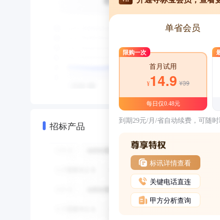
单省会员
限购一次
首月试用
14.9
¥39
¥
每日仅0.48元
到期29元/月/省自动续费，可随
招标产品
标讯详情查看
关键电话直连
甲方分析查询