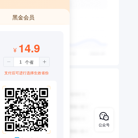
黑金会员
14.9
¥
支付后可进行选择生效省份
公众号