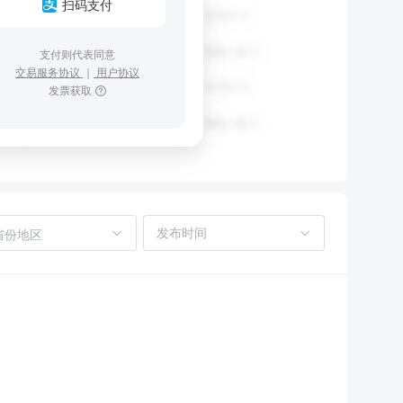
扫码支付
支付则代表同意
交易服务协议
｜
用户协议
发票获取
省份地区