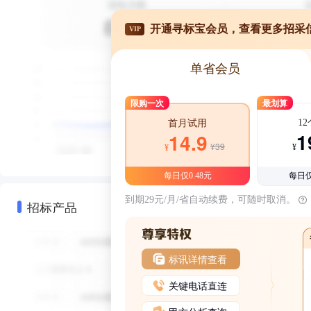
开通寻标宝会员，查看更多招采
VIP
单省会员
限购一次
最划算
1
首月试用
1
14.9
¥39
¥
¥
每日仅0.48元
每日仅
到期29元/月/省自动续费，可随时取消。
招标产品
标讯详情查看
关键电话直连