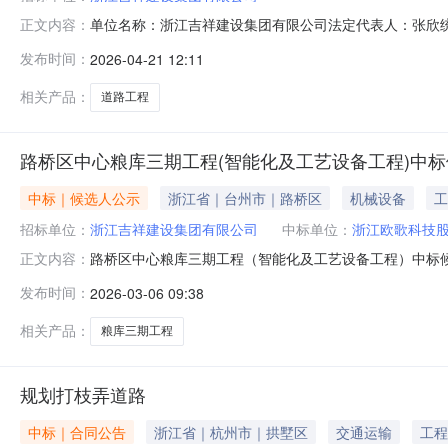
单位名称：浙江吉祥建设集团有限公司法定代表人：张欣统一社
正文内容：
团有限公司于2026年4月17日向我局提交了上述项目农民
发布时间：
2026-04-21 12:11
定，现我局对此予以公示，公示期为三十日。如广大群众知晓
年4
相关产品：
道路工程
路桥区中心粮库三期工程(智能化及工艺设备工程)中
中标｜候选人公示
浙江省｜台州市｜路桥区
机械设备
工
招标单位：
浙江吉祥建设集团有限公司
中标单位：
浙江欧歌科技
路桥区中心粮库三期工程（智能化及工艺设备工程）中标
正文内容：
（招标人）的路桥区中心粮库三期工程（智能化及工艺设备
发布时间：
2026-03-06 09:38
浙江欧歌科技股份有限公司中标价5675613元工期5
格要求项目负责人沈文娣证书号浙
相关产品：
粮库三期工程
规划打枝弄道路
中标｜合同公告
浙江省｜杭州市｜拱墅区
交通运输
工程