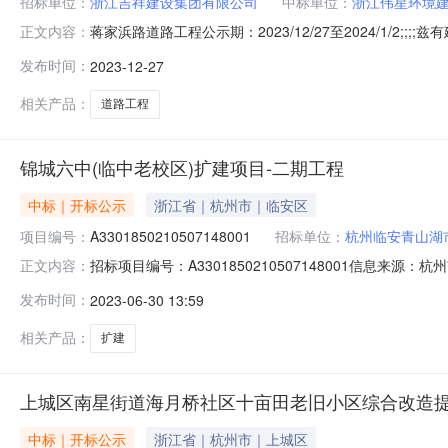
招标单位：
浙江吉祥建设集团有限公司
中标单位：
浙江伟星环境
蒋家浜路道路工程公示期：2023/12/27至2024/1/
正文内容：
求(天)得分1浙江伟星环境建设有限公司;刘海波;772.411
发布时间：
2023-12-27
单个合同金额在750万元及以上的市政道路工程施工总承
相关产品：
道路工程
锦城六中(临中老校区)扩建项目-二期工程
中标｜开标公示
浙江省｜杭州市｜临安区
项目编号：
A3301850210507148001
招标单位：
杭州临安青山湖
招标项目编号：A3301850210507148001信息来源
正文内容：
网开标参与人开标地点临安-第二开标室-B426开标室开标时间
发布时间：
2023-06-30 13:59
历天，投标保证金额：40，投标文件递交时间：2023/06/
相关产品：
扩建
上城区南星街道海月桥社区十亩田老旧小区综合改造
中标｜开标公示
浙江省｜杭州市｜上城区