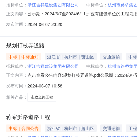
招标单位：
浙江吉祥建设集团有限公司
中标单位：
杭州市路桥集
公示期：2024/6/7至2024/6/11;;;;兹有建设
正文内容：
求(天)得分造价师其他1杭州市路桥集团股份有限公司;陈缪军;1026
发布时间：
2024-06-07 23:20
茂;1034.530100;;150;0;0;4浙江园冶生态建设有限公司;陈利军;
规划打枝弄道路
中标｜中标通知
浙江省｜杭州市｜萧山区
交通运输
中标
招标单位：
浙江吉祥建设集团有限公司
中标单位：
杭州市路桥集
点击查看公告内容:规划打枝弄道路.pdf公示期：2024/6
正文内容：
单位名称项目经理投标价格(万元)工期要求(天)得分造价师其他1
发布时间：
2024-06-07 10:58
磊;1016.031200;;150;0;0;3厦门市政工程有限公司;杨章茂
相关产品：
市政道路工程
蒋家浜路道路工程
中标｜合同公告
浙江省｜杭州市｜萧山区
交通运输
工程