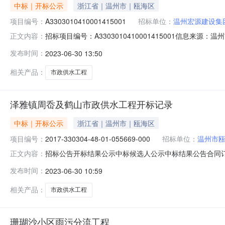
中标｜开标公示
浙江省｜温州市｜瓯海区
项目编号：
A3303010410001415001
招标单位：
温州宏源建设集
招标项目编号：A3303010410001415001信息来
正文内容：
网开标参与人开标地点开标室（3）开标时间2023-06-290
发布时间：
2023-06-30 13:50
求:符合招标文件要求;保证金金额:100000.00元,投标文件递交时
相关产品：
市政供水工程
泽雅镇周岙及鹤山市政供水工程开标记录
中标｜开标公示
浙江省｜温州市｜瓯海区
项目编号：
2017-330304-48-01-055669-000
招标单位：
温州市
招标公告开标结果公示中标候选人公示中标结果公告合同订立信息泽雅镇周
正文内容：
000001-02023-06-29信息发布时间：2023-06-29
发布时间：
2023-06-30 10:59
招标人:名称:温州市瓯海区泽雅镇人民政府地址:温州市瓯海区
相关产品：
市政供水工程
珊瑚沙小区雨污分流工程