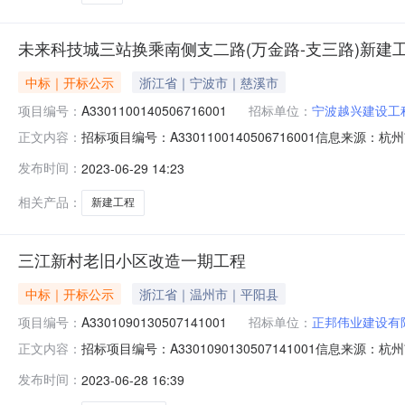
未来科技城三站换乘南侧支二路(万金路-支三路)新建
中标｜开标公示
浙江省｜宁波市｜慈溪市
项目编号：
A3301100140506716001
招标单位：
宁波越兴建设工
招标项目编号：A3301100140506716001信息来
正文内容：
州市公共资源交易网开标参与人开标地点余杭2号开标室开标时间2
发布时间：
2023-06-29 14:23
保证金额：30，投标文件递交时间：2023/06/28；投标
相关产品：
新建工程
三江新村老旧小区改造一期工程
中标｜开标公示
浙江省｜温州市｜平阳县
项目编号：
A3301090130507141001
招标单位：
正邦伟业建设有
招标项目编号：A3301090130507141001信息来
正文内容：
与人开标地点429开标室开标时间2023-06-2709:0
发布时间：
2023-06-28 16:39
2023/06/27；投标人名称：杭州明晴建设有限公司，报价：