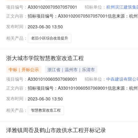
项目编号：
A3301020070507057001
招标单位：
杭州滨江建筑集
招标项目编号：A3301020070507057001信息来
正文内容：
杭州市公共资源交易网开标参与人开标地点开标406开标时间20
发布时间：
2023-06-30 13:50
金额：30，投标文件递交时间：2023/06/29；投标人名
相关产品：
老旧小区综合改造提升
浙大城市学院智慧教室改造工程
中标｜开标公示
浙江省｜温州市｜乐清市
项目编号：
A3301010060507069001
招标单位：
中犇建设有限公
招标项目编号：A3301010060507069001信息来
正文内容：
与人开标地点第3开标室开标时间2023-06-2909:30
发布时间：
2023-06-30 13:50
2023/06/29；投标人名称：浙江建科建筑特种工程有限公
相关产品：
智慧教室改造工程
泽雅镇周岙及鹤山市政供水工程开标记录