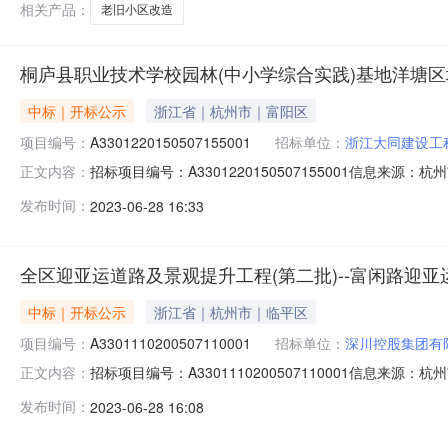
相关产品：
老旧小区改造
桐庐县职业技术学校园林(中小学综合实践)基地洋塘
中标｜开标公示
浙江省｜杭州市｜富阳区
项目编号：
A3301220150507155001
招标单位：
浙江大同建设工
招标项目编号：A3301220150507155001信息来
正文内容：
来源：杭州市公共资源交易网开标参与人开标地点桐庐-2号开标
发布时间：
2023-06-28 16:33
期：324日历天，投标保证金额：50，投标文件递交时间：20
全区迎亚运道路及景观提升工程(第二批)--富闲路迎亚
中标｜开标公示
浙江省｜杭州市｜临平区
项目编号：
A3301110200507110001
招标单位：
深川控股集团有
招标项目编号：A3301110200507110001信息来源
正文内容：
源：杭州市公共资源交易网开标参与人开标地点富阳-开标室（一
发布时间：
2023-06-28 16:08
投标保证金额：20，投标文件递交时间：2023/06/27；