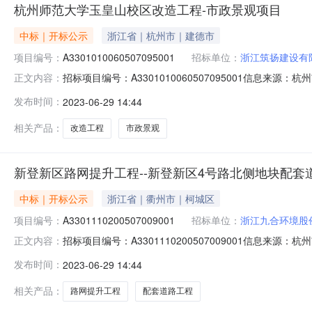
杭州师范大学玉皇山校区改造工程-市政景观项目
中标｜开标公示
浙江省｜杭州市｜建德市
项目编号：
A3301010060507095001
招标单位：
浙江筑扬建设有
招标项目编号：A3301010060507095001信息来
正文内容：
源交易网开标参与人开标地点第11开标室开标时间2023-06
发布时间：
2023-06-29 14:44
文件递交时间：2023/06/28；投标人名称：浙江鸿翔建设
相关产品：
改造工程
市政景观
新登新区路网提升工程--新登新区4号路北侧地块配套
中标｜开标公示
浙江省｜衢州市｜柯城区
项目编号：
A3301110200507009001
招标单位：
浙江九合环境股
招标项目编号：A3301110200507009001信息来源
正文内容：
杭州市公共资源交易网开标参与人开标地点富阳-开标室（二）开
发布时间：
2023-06-29 14:44
240，投标保证金额：40，投标文件递交时间：2023/06/
相关产品：
路网提升工程
配套道路工程