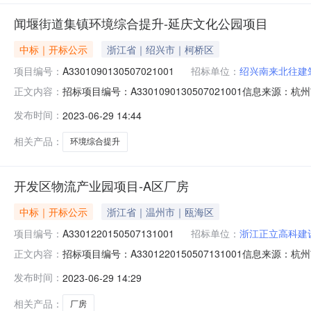
闻堰街道集镇环境综合提升-延庆文化公园项目
中标｜开标公示
浙江省｜绍兴市｜柯桥区
项目编号：
A3301090130507021001
招标单位：
绍兴南来北往建
招标项目编号：A3301090130507021001信息来
正文内容：
交易网开标参与人开标地点429开标室开标时间2023-06-
发布时间：
2023-06-29 14:44
13，投标文件递交时间：2023/06/28；投标人名称：浙
相关产品：
环境综合提升
开发区物流产业园项目-A区厂房
中标｜开标公示
浙江省｜温州市｜瓯海区
项目编号：
A3301220150507131001
招标单位：
浙江正立高科建
招标项目编号：A3301220150507131001信息来源
正文内容：
与人开标地点桐庐-2号开标大厅开标时间2023-06-280
发布时间：
2023-06-29 14:29
240日历天完成),定额工期427日历天，投标保证金额：50
相关产品：
厂房