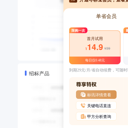
单省会员
限购一次
首月试用
14.9
¥39
¥
每日仅0.48元
到期29元/月/省自动续费，可随
招标产品
标讯详情查看
关键电话直连
甲方分析查询