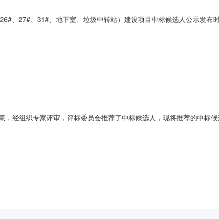
#、26#、27#、31#、地下室、垃圾中转站）建设项目中标候选人公示发布时间
地区：湘潭市招标产品：垃圾中转站所属行业：;固体废弃物处理设备;根
27#、31#、地下室、垃圾中转站）建设项目评标工作已经结束，本项目采用
结束，经组织专家评审，评标委员会推荐了中标候选人，现将推荐的中标候
率）元第1候选人广宏建设集团有限公司张侃JZ00471917第2候选人晨
：湘潭市鼎辉房地产发展有限公司招标代理机构：湖南中技项目管理有限公司日期：