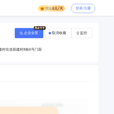
登录/注册
企业全景
取消收藏
监控
建村街道新建村8栋6号门面