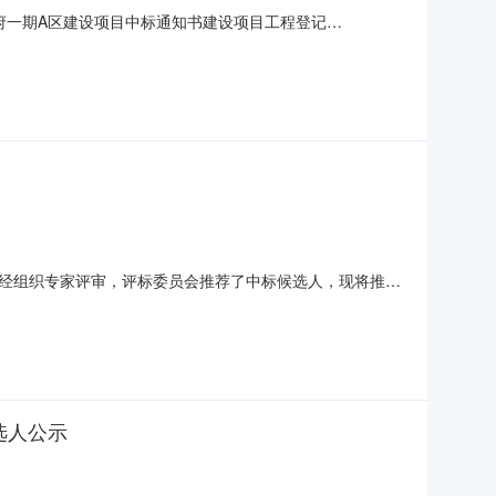
美的·国宾府一期A区建设项目中标通知书建设项目工程登记
招标，于2017年10月17日14时30分00秒公开开标后，
标人，中标价为：146,113,247
结束，经组织专家评审，评标委员会推荐了中标候选人，现将推荐
率）元第1候选人中建三局第二建设工程有限责任公司徐树凯
20招标人：湘潭市鼎辉房地产发展有限公司招标代理机构：中科高
候选人公示