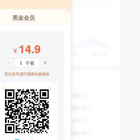
黑金会员
14.9
¥
支付后可进行选择生效省份