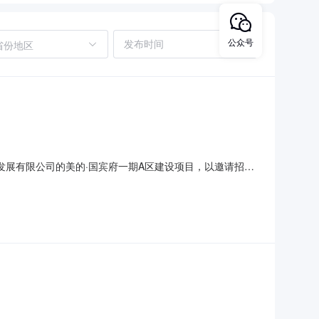
公众号
省份地区
地产发展有限公司的美的·国宾府一期A区建设项目，以邀请招标
府一期A区建设项目的招标投标情况的书面报告工作，现确定你单
#、7#、8#、9#、15#、16#及地下室工程