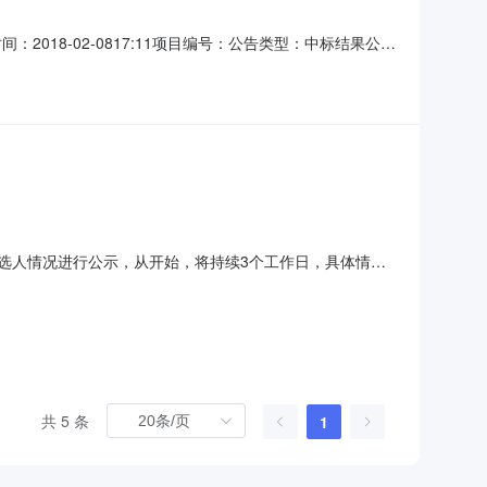
：2018-02-0817:11项目编号：公告类型：中标结果公告
据招标投标相关法律法规及招标文件的规定，湘潭美的·国宾
综合评估法I的评标办法，评标委员会推荐了以下3
选人情况进行公示，从开始，将持续3个工作日，具体情况
辉建筑工程（集团）有限公司王欢00546991第3候选人湖
2017-10-17
共 5 条
1