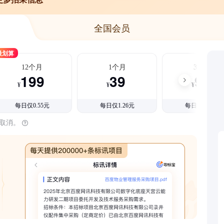
全国会员
最划算
12个月
1个月
3个月
199
39
99
¥
¥
¥
每日仅0.55元
每日仅1.26元
每日仅1.08元
时取消。