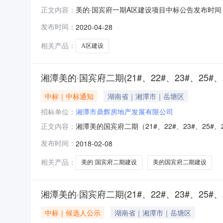
美的·国宾府一期A区建设项目中标公告发布时间：202
正文内容：
号:XTJS201700544广宏建设集团有限公
发布时间：
2020-04-28
已完成评标工作和向建设行政主管部门提交该美的·
相关产品：
A区建设
湘潭美的·国宾府二期(21#、22#、23#、25
中标｜中标通知
湖南省｜湘潭市｜岳塘区
招标单位：
湘潭市鼎辉房地产发展有限公司
湘潭美的国宾府二期（21#、22#、23#、2
正文内容：
的中标候选人情况进行公示，从开始，将持续3
发布时间：
2018-02-08
00484875第2候选人湘潭益建建设工程有限公
盛咨
相关产品：
美的·国宾府二期建设
美的国宾府二期建设
湘潭美的·国宾府二期(21#、22#、23#、25
中标｜候选人公示
湖南省｜湘潭市｜岳塘区