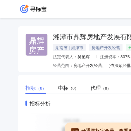
湘潭市鼎辉房地产发展有
鼎辉
房产
湖南省 | 湘潭市
房地产开发经营
法定代表人：
吴艳辉
注册资本：
3076
经营范围：
房地产开发经营。（依法须经批
招标
中标
代理
（0）
（0）
（0）
招标分析
开通寻标宝会员，查看
VIP