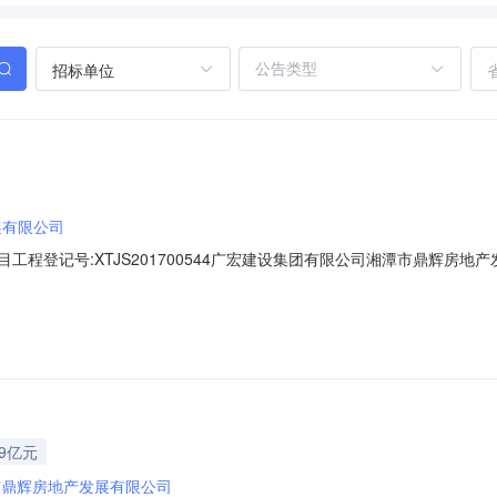
招标单位
展有限公司
工程登记号:XTJS201700544广宏建设集团有限公司湘潭市鼎辉房
00秒公开开标后，已完成评标工作和向建设行政主管部门提交该美的·国宾
人民币大写:壹亿肆仟陆佰壹拾壹万叁仟贰佰肆拾柒元零伍分)。建设规模：1#、6
59亿元
市鼎辉房地产发展有限公司