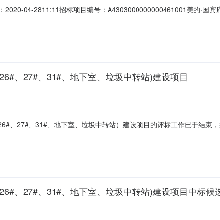
0-04-2811:11招标项目编号：A4303000000000461001
司湘潭市鼎辉房地产发展有限公司的美的·国宾府一期A区建设项目，以邀请招标方式
国宾府一期A区建设项目的招标投标情况的书面报告工作，现确定你单位为中
#、26#、27#、31#、地下室、垃圾中转站)建设项目
5#、26#、27#、31#、地下室、垃圾中转站）建设项目的评标工作已于
个工作日，具体情况如下：中标候选人单位项目负责人证书号报价（下浮
司周武俊00247901第3候选人湖南天元建设有限公司张志斌001109
#、26#、27#、31#、地下室、垃圾中转站)建设项目中标