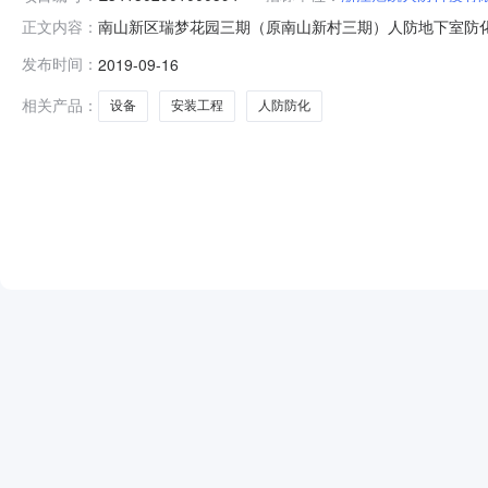
南山新区瑞梦花园三期（原南山新村三期）人防地下室防
正文内容：
购及安装工程（第三次）项目编号E34150200100
发布时间：
2019-09-16
E341502001000594001招标人六安市金安区住
联系方式六安市佛子岭路
相关产品：
设备
安装工程
人防防化