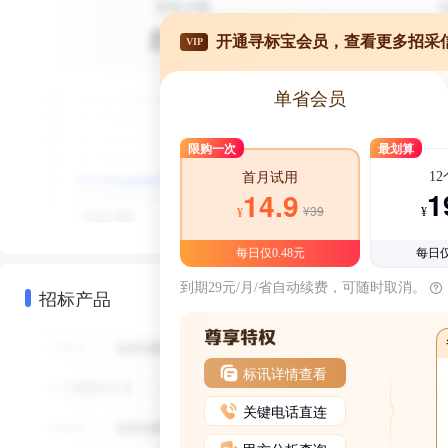
开通寻标宝会员，查看更多招采
VIP
单省会员
限购一次
最划算
1
首月试用
1
14.9
¥39
¥
¥
每日仅0.48元
每日仅
到期29元/月/省自动续费，可随时取消。
招标产品
标讯详情查看
关键电话直连