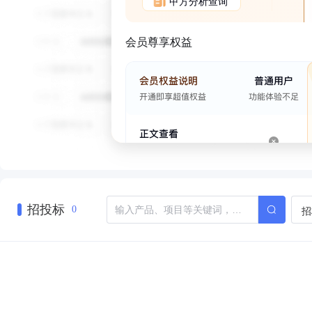
甲方分析查询
会员尊享权益
招投标
招
0