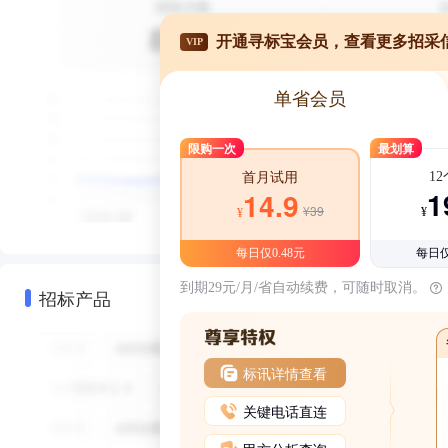
开通寻标宝会员，查看更多招采
VIP
单省会员
限购一次
最划算
1
首月试用
1
14.9
¥39
¥
¥
每日仅0.48元
每日仅
到期29元/月/省自动续费，可随时取消。
招标产品
标讯详情查看
关键电话直连