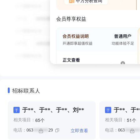
甲方分析查询
会员尊享权益
招标联系人
于**、于**、于**、刘**
于**、于*
于
于
个
个
65
51
相关项目：
相关项目：
立即查看
电话：
063
29
电话：
063
*******
*******