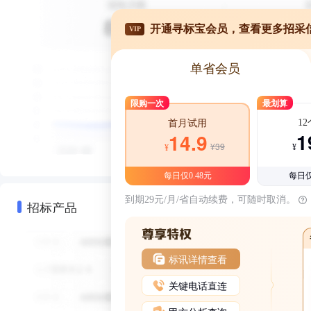
开通寻标宝会员，查看更多招采
VIP
单省会员
限购一次
最划算
1
首月试用
1
14.9
¥39
¥
¥
每日仅0.48元
每日仅
到期29元/月/省自动续费，可随时取消。
招标产品
标讯详情查看
关键电话直连