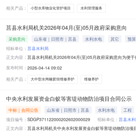
相关产品：
小型水库物业化管护项目
水利管理服务
莒县水利局机关2026年04月(至)05月政府采购意向
采购意向
山东省｜日照市｜莒县
水利水电
其它
预算
招标单位：
莒县水利局
莒县水利局机关2026年04月(至)05月政府采购意向
正文内容：
定，现将莒县水利局机关2026年04月(至)05月政府
发布时间：
2026-04-14 09:02
2025年度大中型水闸橡胶坝维修养护项目和2025年
潍河进行监测监控设
相关产品：
大中型水闸橡胶坝维修养护
维修养护
中央水利发展资金白蚁等害堤动物防治项目合同公示
中标｜合同公告
山东省｜日照市｜莒县
水利水电
工程
项目编号：
SDGP371122000202602000029
招标单位：
莒县水利
莒县水利局机关中央水利发展资金白蚁等害堤动物防治项目采购合
正文内容：
防治项目三、采购项目编码：SDGP37112200020