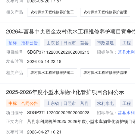
发布时间：
2026-05-26 17:57
址：山东省日照市莒县城阳镇北关（城阳北路西侧）中标（成
应商地址：山东省日照市莒县
相关产品：
农村供水工程维修养护施工
农村供水工程维修养护监理
2026年莒县中央资金农村供水工程维修养护项目竞争
招标｜招标公告
山东省｜日照市｜莒县
市政基建
工程
项目编号：
SDGP371122000202602000213
招标单位：
莒县水利
发布时间：
2026-05-14 22:18
相关产品：
农村供水工程维修养护施工
农村供水工程维修养护监理
2025-2026年度小型水库物业化管护项目合同公示
中标｜合同公告
山东省｜日照市｜莒县
水利水电
工程
项目编号：
SDGP371122000202602000028
招标单位：
莒县水利
莒县水利局机关2025-2026年度小型水库物业化管护项目采购合
正文内容：
项目三、采购项目编码：SDGP371122000202602
发布时间：
2026-04-27 16:21
13606331708供应商（乙方）：山东滨海水利工程有限公