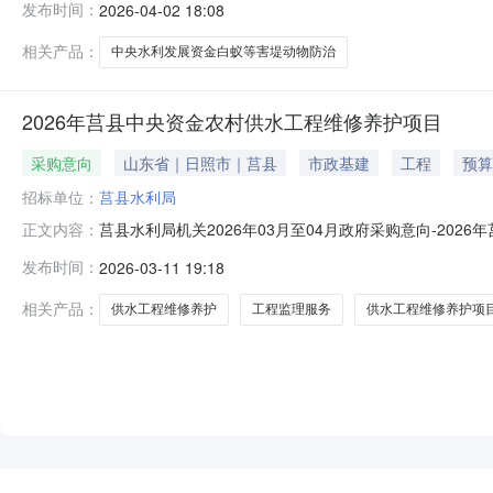
发布时间：
2026-04-02 18:08
式：13606331708供应商（乙方）：莒县给排水安装
相关产品：
中央水利发展资金白蚁等害堤动物防治
2026年莒县中央资金农村供水工程维修养护项目
采购意向
山东省｜日照市｜莒县
市政基建
工程
预算
招标单位：
莒县水利局
莒县水利局机关2026年03月至04月政府采购意向-20
正文内容：
县水利局机关2026年03月至04月政府采购意向采购单位
发布时间：
2026-03-11 19:18
目：C20020600工程监理服务采购需求概况：2026
相关产品：
供水工程维修养护
工程监理服务
供水工程维修养护项
NEW
HOT
5折起