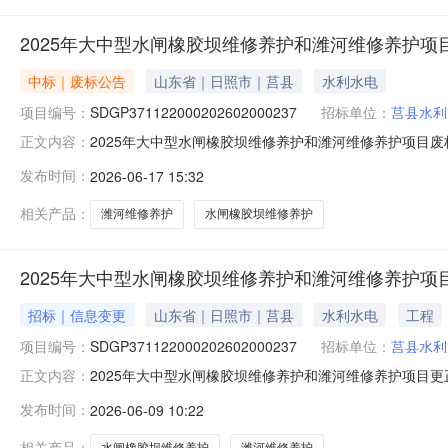
2025年大中型水闸橡胶坝维修养护和潍河维修养护项
中标｜废标公告
山东省｜日照市｜莒县
水利水电
项目编号：
SDGP371122000202602000237
招标单位：
莒县水利
2025年大中型水闸橡胶坝维修养护和潍河维修养护项目
正文内容：
SDGP371122000202602000237采购项目
发布时间：
2026-06-17 15:32
家，不满足法定数量要求，该包依法废标。三、其他补充事
方式：15163375721
相关产品：
潍河维修养护
水闸橡胶坝维修养护
2025年大中型水闸橡胶坝维修养护和潍河维修养护项
招标｜信息变更
山东省｜日照市｜莒县
水利水电
工程
项目编号：
SDGP371122000202602000237
招标单位：
莒县水利
2025年大中型水闸橡胶坝维修养护和潍河维修养护项目更正公告
正文内容：
型水闸橡胶坝维修养护和潍河维修养护项目首次公告日期：20
发布时间：
2026-06-09 10:22
已变更、上传，请各供应商及时更新、下载资料，依据变更后的
相关产品：
水闸橡胶坝维修养护
潍河维修养护