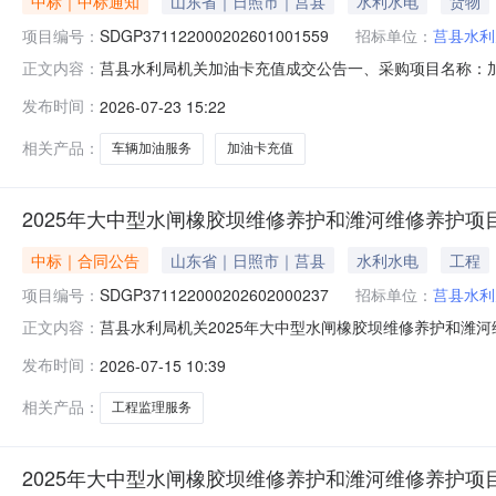
中标｜中标通知
山东省｜日照市｜莒县
水利水电
货物
项目编号：
SDGP371122000202601001559
招标单位：
莒县水利
莒县水利局机关加油卡充值成交公告一、采购项目名称：加油卡充
正文内容：
府采购中心五、成交日期：2026-07-2315:00:06
发布时间：
2026-07-23 15:22
1.00000020000.000000元七、采购小组成员：无八、
相关产品：
车辆加油服务
加油卡充值
2025年大中型水闸橡胶坝维修养护和潍河维修养护项
中标｜合同公告
山东省｜日照市｜莒县
水利水电
工程
项目编号：
SDGP371122000202602000237
招标单位：
莒县水利
莒县水利局机关2025年大中型水闸橡胶坝维修养护和潍河维修养
正文内容：
坝维修养护和潍河维修养护项目三、采购项目编码：SDGP37
发布时间：
2026-07-15 10:39
人：莒县水利局机关地址：联系方式：15163375721
相关产品：
工程监理服务
2025年大中型水闸橡胶坝维修养护和潍河维修养护项