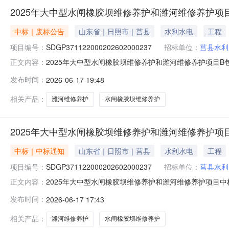
2025年大中型水闸橡胶坝维修养护和潍河维修养护项目B
中标｜废标公告
山东省｜日照市｜莒县
水利水电
工程
项目编号：
SDGP371122000202602000237
招标单位：
莒县水利
2025年大中型水闸橡胶坝维修养护和潍河维修养护项目B包（监
正文内容：
橡胶坝维修养护和潍河维修养护项目二、项目终止的原因
发布时间：
2026-06-17 19:48
对本次公告内容提出询问，请按以下方式联系。1.采购人信息
相关产品：
潍河维修养护
水闸橡胶坝维修养护
2025年大中型水闸橡胶坝维修养护和潍河维修养护项目
中标｜中标通知
山东省｜日照市｜莒县
水利水电
工程
项目编号：
SDGP371122000202602000237
招标单位：
莒县水利
2025年大中型水闸橡胶坝维修养护和潍河维修养护项目中标（成
正文内容：
和潍河维修养护项目三、中标（成交）信息标包：A供应
发布时间：
2026-06-17 17:43
下浮率、折扣率或费率）：71.3万元四、主要标的信息标包
自
相关产品：
潍河维修养护
水闸橡胶坝维修养护