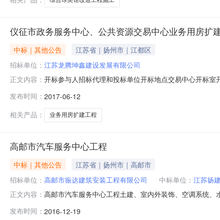
仪征市政务服务中心、公共资源交易中心业务用房扩
中标｜其他公告
江苏省｜扬州市｜江都区
招标单位：
江苏龙腾坤鑫建设发展有限公司
开标参与人招标代理和投标单位开标地点交易中心开标室开标
正文内容：
标人名称报价工期(交货期)投标保证金额投标文件递交时间项目经理1
发布时间：
2017-06-12
公司15126057.3000001102017-06-0722:11:20.
相关产品：
业务用房扩建工程
高邮市汽车服务中心工程
中标｜其他公告
江苏省｜扬州市｜高邮市
招标单位：
高邮市振达建筑安装工程有限公司
中标单位：
江苏扬
高邮市汽车服务中心工程土建、室内外装饰、空调系统、水电
正文内容：
程土建、室内外装饰、空调系统、水电安装、室内外消防、及
发布时间：
2016-12-19
的有关法律、法规、规章和该工程招标文件的规定，高邮