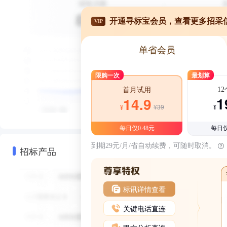
开通寻标宝会员，查看更多招采
VIP
单省会员
限购一次
最划算
1
首月试用
1
14.9
¥39
¥
¥
每日仅0.48元
每日仅
到期29元/月/省自动续费，可随时取消。
招标产品
标讯详情查看
关键电话直连