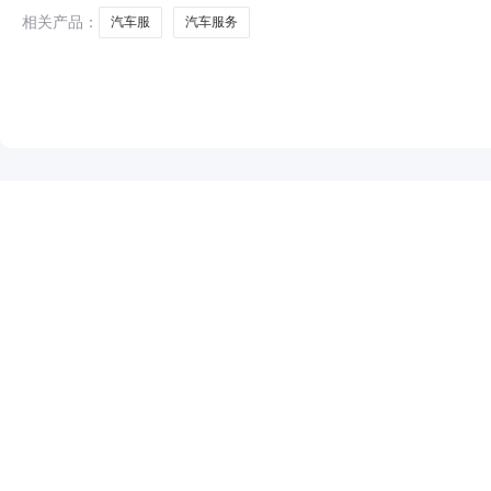
程等的评标工作已经结束
相关产品：
汽车服
汽车服务
NEW
HOT
5折起
暂时没有搜索结果…