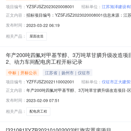
项目编号：
YZSFJSZ2023020008001
招标单位：
江苏旭泽建设有
招标项目编号：YZSFJSZ2023020008001信息来
正文内容：
开标时间2023-03-2110:06开标记录内容投标人名称:江
发布时间：
2023-03-22 06:19
间:MonMar2019:04:46CST2023,投标人名称:江苏建
相关产品：
屋面改造
年产200吨四氟对甲基苄醇、3万吨草甘膦升级改造
2、动力车间配电房工程开标记录
中标｜开标公示
江苏省｜扬州市｜仪征市
项目编号：
YZFFJSZ2022110002001
招标单位：
仪征市正大建筑
年产200吨四氟对甲基苄醇、3万吨草甘膦升级改造项目
正文内容：
开标时间：2023-02-0809:36招标项目编号：YZFFJS
发布时间：
2023-02-09 07:51
公司;项目负责人:陈浩;报价:0.00元/%;工期:日历天;质量要求:
相关产品：
配电房工程
[321081][YZB202101002003]红旗安置房项目