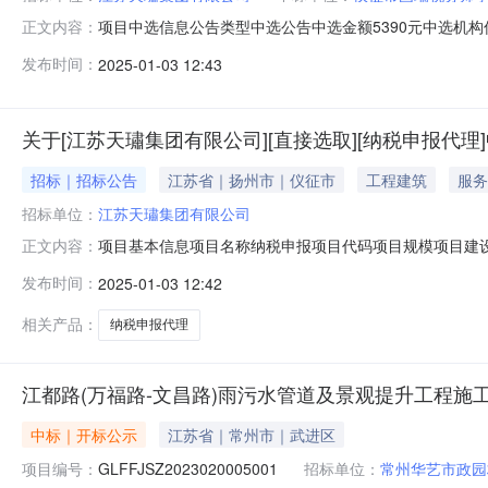
项目中选信息公告类型中选公告中选金额5390元中选机构仪征
正文内容：
项目代码项目规模项目建设地址仪征市真州镇鼓楼西路28号
发布时间：
2025-01-03 12:43
有限公司统一社会信用代码91321081717459580A
关于[江苏天璛集团有限公司][直接选取][纳税申报代
招标｜招标公告
江苏省｜扬州市｜仪征市
工程建筑
服务
招标单位：
江苏天璛集团有限公司
项目基本信息项目名称纳税申报项目代码项目规模项目建设地
正文内容：
单位信息项目单位江苏天璛集团有限公司统一社会信用代码913
发布时间：
2025-01-03 12:42
单位地址中介服务需求中介服务事项纳税申报代理中介选取方式
相关产品：
纳税申报代理
江都路(万福路-文昌路)雨污水管道及景观提升工程施
中标｜开标公示
江苏省｜常州市｜武进区
项目编号：
GLFFJSZ2023020005001
招标单位：
常州华艺市政园