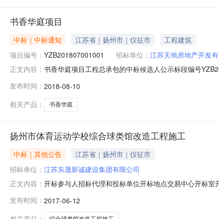
书香华庭项目
中标｜中标通知
江苏省｜扬州市｜仪征市
工程建筑
项目编号：
YZB201807001001
招标单位：
江苏天地房地产开发有
书香华庭项目工程总承包的中标候选人公示标段编号YZB2
正文内容：
产开发有限公司招标方式公开招标标段名称及标号YZB2018
发布时间：
2018-08-10
工符合相关验收标准合格交付开标时间2018-08-10
相关产品：
书香华庭
扬州市体育运动学校综合球类馆改造工程施工
中标｜其他公告
江苏省｜扬州市｜仪征市
招标单位：
江苏东晟新诚建设集团有限公司
开标参与人招标代理和投标单位开标地点交易中心开标室开标
正文内容：
工期(交货期)投标保证金额投标文件递交时间项目经理1江苏东晟新诚
发布时间：
2017-06-12
4842147.9900001002017-06-1114:02:15.213邱忠
相关产品：
综合球类馆改造工程施工