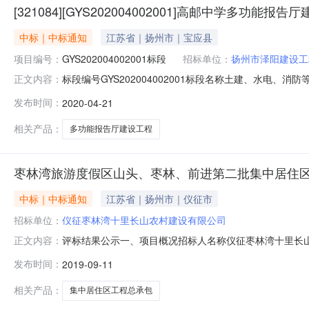
[321084][GYS202004002001]高邮中学多功能报告
中标｜中标通知
江苏省｜扬州市｜宝应县
项目编号：
GYS202004002001标段
招标单位：
扬州市泽阳建设工
标段编号GYS202004002001标段名称土建、水电、
正文内容：
规、规章和该工程招标文件的规定，的的评标工作已经结
发布时间：
2020-04-21
厦建设工程集团有限公司扬州市华联装璜广告有限公司扬州市宏厦建筑
相关产品：
多功能报告厅建设工程
枣林湾旅游度假区山头、枣林、前进第二批集中居住
中标｜中标通知
江苏省｜扬州市｜仪征市
招标单位：
仪征枣林湾十里长山农村建设有限公司
评标结果公示一、项目概况招标人名称仪征枣林湾十里长山农
正文内容：
居住区工程总承包招标控制价17000.000000万元招标
发布时间：
2019-09-11
人投标报价（元）工期（天）质量标准企业及项目负责人基本概
相关产品：
集中居住区工程总承包