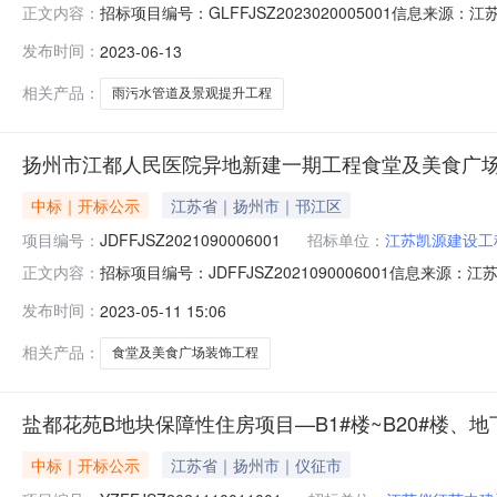
招标项目编号：GLFFJSZ2023020005001信息来
正文内容：
标参与人开标地点开标一室开标时间2023-06-1310:08
发布时间：
2023-06-13
额:200000.00元,投标文件递交时间:未上传,投标人名称:
相关产品：
雨污水管道及景观提升工程
扬州市江都人民医院异地新建一期工程食堂及美食广
中标｜开标公示
江苏省｜扬州市｜邗江区
项目编号：
JDFFJSZ2021090006001
招标单位：
江苏凯源建设工
招标项目编号：JDFFJSZ2021090006001信息来
正文内容：
标参与人开标地点第三开标厅开标时间2023-05-1009:3
发布时间：
2023-05-11 15:06
额:0.00元,投标文件递交时间:TueMay0915:37:32C
相关产品：
食堂及美食广场装饰工程
盐都花苑B地块保障性住房项目—B1#楼~B20#楼、
中标｜开标公示
江苏省｜扬州市｜仪征市