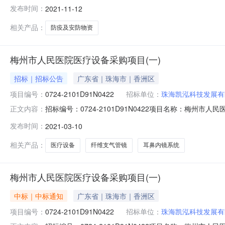
采购项目成交公告一、项目名称：济南市历城第二中学彩
发布时间：
2021-11-12
号：SDGP370112202102000584四、公共资源编号：
相关产品：
防疫及安防物资
梅州市人民医院医疗设备采购项目(一)
招标｜招标公告
广东省｜珠海市｜香洲区
项目编号：
0724-2101D91N0422
招标单位：
珠海凯泓科技发展有
招标编号：0724-2101D91N0422项目名称：梅州市人
正文内容：
目编号：0724-2101D91N0422）中标结果公告一、
发布时间：
2021-03-10
珠海天润德贸易有限公司；法人代表：裴殿臣；地址：珠海市香
相关产品：
医疗设备
纤维支气管镜
耳鼻内镜系统
梅州市人民医院医疗设备采购项目(一)
中标｜中标通知
广东省｜珠海市｜香洲区
项目编号：
0724-2101D91N0422
招标单位：
珠海凯泓科技发展有