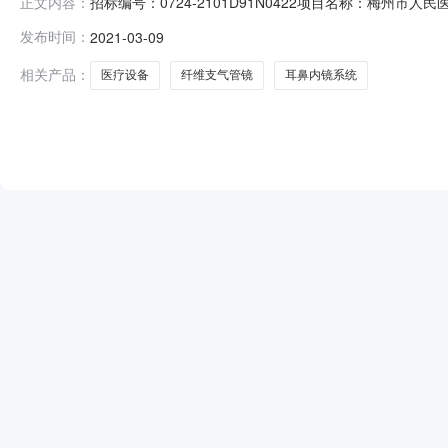
招标编号：0724-2101D91N0422项目名称：梅州市人
正文内容：
目编号：0724-2101D91N0422）中标结果公告一、
发布时间：
2021-03-09
珠海天润德贸易有限公司；法人代表：裴殿臣；地址：珠海市香
相关产品：
医疗设备
纤维支气管镜
耳鼻内镜系统