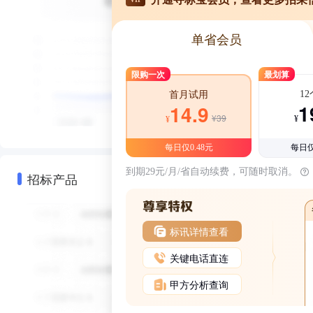
单省会员
限购一次
最划算
1
首月试用
1
14.9
¥39
¥
¥
每日仅0.48元
每日仅
到期29元/月/省自动续费，可随时取消。
招标产品
标讯详情查看
关键电话直连
甲方分析查询