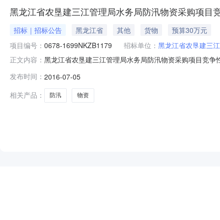
黑龙江省农垦建三江管理局水务局防汛物资采购项目
招标｜招标公告
黑龙江省
其他
货物
预算30万元
项目编号：
0678-1699NKZB1179
招标单位：
黑龙江省农垦建三江
黑龙江省农垦建三江管理局水务局防汛物资采购项目竞争性
正文内容：
他不另分类的物品采购单位黑龙江省农垦建三江管理局水务局
发布时间：
2016-07-05
中心十二楼标书出售室获取谈判文件的时间2016年07月05日
相关产品：
防汛
物资
NEW
HOT
5折起