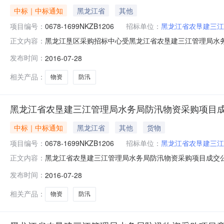
中标｜中标通知
黑龙江省
其他
项目编号：
0678-1699NKZB1206
招标单位：
黑龙江省农垦建三江
黑龙江垦区采购招标中心受黑龙江省农垦建三江管理局水务局
正文内容：
评标工作已经结束，成交结果如下：一、项目信息项目编号：
发布时间：
2016-07-28
0451-55195758二、采购单位信息采购单位名称：
相关产品：
物资
防汛
黑龙江省农垦建三江管理局水务局防汛物资采购项目
中标｜中标通知
黑龙江省
其他
货物
项目编号：
0678-1699NKZB1206
招标单位：
黑龙江省农垦建三江
黑龙江省农垦建三江管理局水务局防汛物资采购项目成交公
正文内容：
分类的物品采购单位黑龙江省农垦建三江管理局水务局行政区域黑
发布时间：
2016-07-28
询价小组成员、磋商小组成员名单及单一来源采购人员名单王
55195
相关产品：
物资
防汛