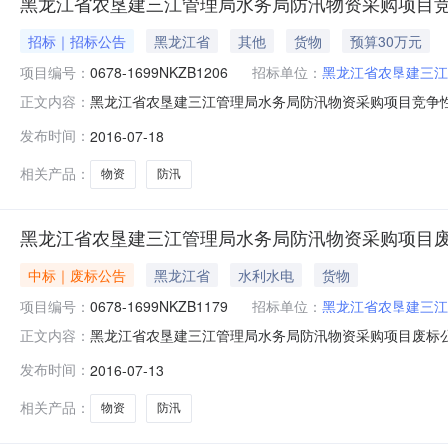
黑龙江省农垦建三江管理局水务局防汛物资采购项目
招标｜招标公告
黑龙江省
其他
货物
预算30万元
项目编号：
0678-1699NKZB1206
招标单位：
黑龙江省农垦建三江
黑龙江省农垦建三江管理局水务局防汛物资采购项目竞争性
正文内容：
他不另分类的物品采购单位黑龙江省农垦建三江管理局水务局
发布时间：
2016-07-18
中心十二楼标书出售室获取谈判文件的时间2016年07月18日
相关产品：
物资
防汛
黑龙江省农垦建三江管理局水务局防汛物资采购项目
中标｜废标公告
黑龙江省
水利水电
货物
项目编号：
0678-1699NKZB1179
招标单位：
黑龙江省农垦建三江
黑龙江省农垦建三江管理局水务局防汛物资采购项目废标公
正文内容：
程施工/城市防洪工程施工采购单位黑龙江省农垦建三江管理局
发布时间：
2016-07-13
55195758采购单位黑龙江省农垦建三江管理局水务局采
心代理机构
相关产品：
物资
防汛