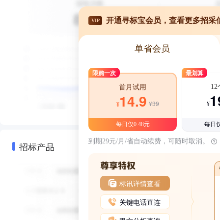
开通寻标宝会员，查看更多招采
VIP
单省会员
限购一次
最划算
1
首月试用
1
14.9
¥39
¥
¥
每日仅0.48元
每日仅
到期29元/月/省自动续费，可随时取消。
招标产品
标讯详情查看
关键电话直连