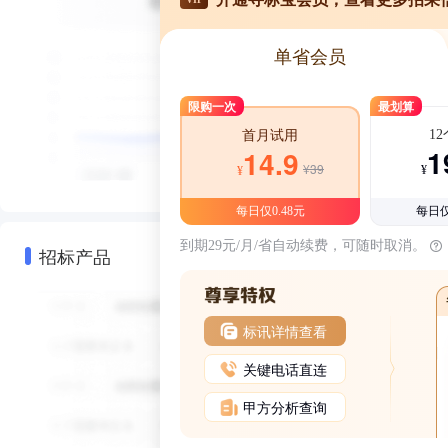
单省会员
限购一次
最划算
1
首月试用
1
14.9
¥39
¥
¥
每日仅0.48元
每日仅
到期29元/月/省自动续费，可随时取消。
招标产品
标讯详情查看
关键电话直连
甲方分析查询