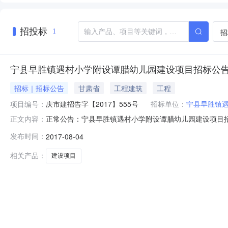
招投标
招
1
宁县早胜镇遇村小学附设谭腊幼儿园建设项目招标公
招标｜招标公告
甘肃省
工程建筑
工程
项目编号：
庆市建招告字【2017】555号
招标单位：
宁县早胜镇
正常公告：宁县早胜镇遇村小学附设谭腊幼儿园建设项目招标
正文内容：
335号批准建设。现对该项目的施工进行公开招标，选定承
发布时间：
2017-08-04
米，砖砌围墙170米，渗水砖硬化校园及道路365平方米，粘
相关产品：
建设项目