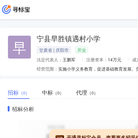
宁县早胜镇遇村小学
早
甘肃省 | 庆阳市
开业
法定代表人：
王鹏军
注册资本：
14万元
成
经营范围：
实施小学义务教育，促进基础教育发展。
招标
中标
代理
（0）
（0）
（0）
招标分析
开通寻标宝会员，查看更多招采
VIP