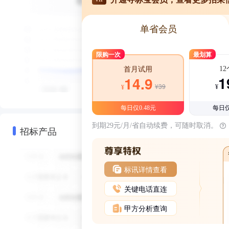
单省会员
限购一次
最划算
1
首月试用
1
14.9
¥39
¥
¥
每日仅0.48元
每日仅
到期29元/月/省自动续费，可随时取消。
招标产品
标讯详情查看
关键电话直连
甲方分析查询