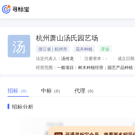
杭州萧山汤氏园艺场
汤
浙江省 | 杭州市
花卉种植
开业
法定代表人：
汤传龙
注册资本：
-
成立日期
经营范围：
招标
中标
代理
（0）
（0）
（0）
招标分析
开通寻标宝会员，查看更多招采
VIP