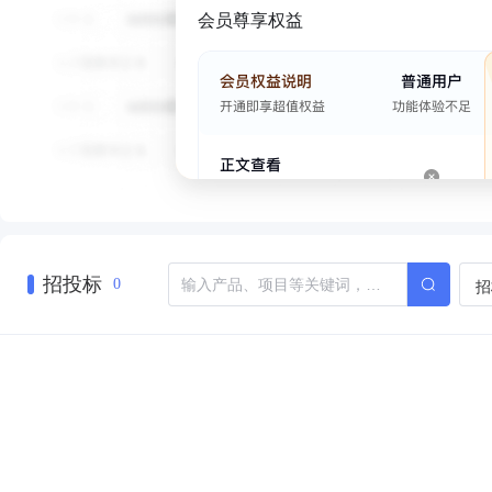
会员尊享权益
招投标
招
0