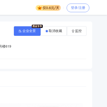
登录/注册
企业全景
取消收藏
监控
楼619