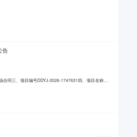
公告
三、项目编号DDYJ-2026-1747631四、项目名称揭
址：广东省_揭阳市_榕城区榕城区政府1号楼619联系方
息主要标的：序号名称数量(单位)单价(元)总价