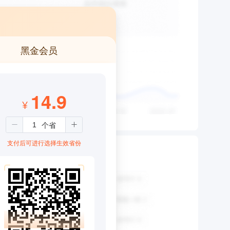
黑金会员
14.9
¥
支付后可进行选择生效省份