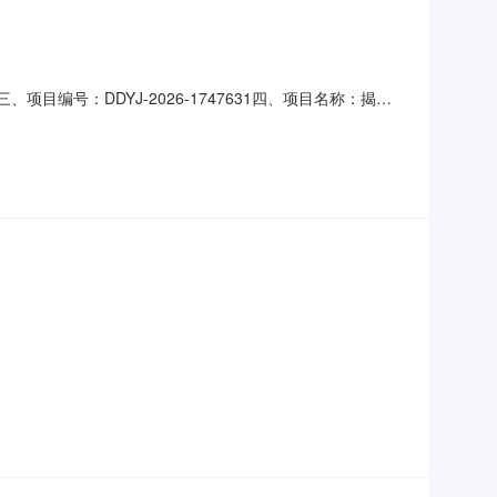
目编号：DDYJ-2026-1747631四、项目名称：揭阳
址：广东省_揭阳市_榕城区榕城区政府1号楼619联系方
主要信息主要标的名称：文件柜规格型号（或服务要求）：详