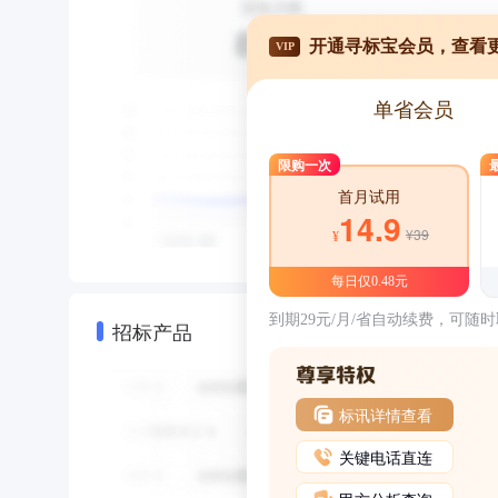
开通寻标宝会员，查看
VIP
单省会员
限购一次
首月试用
14.9
¥39
¥
每日仅0.48元
到期29元/月/省自动续费，可随
招标产品
标讯详情查看
关键电话直连