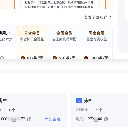
查看全部权益
杨**
未*
未
个
个
8
2
项目：
相关项目：
立即查看
：
066
72
电话：
272
06
*******
**