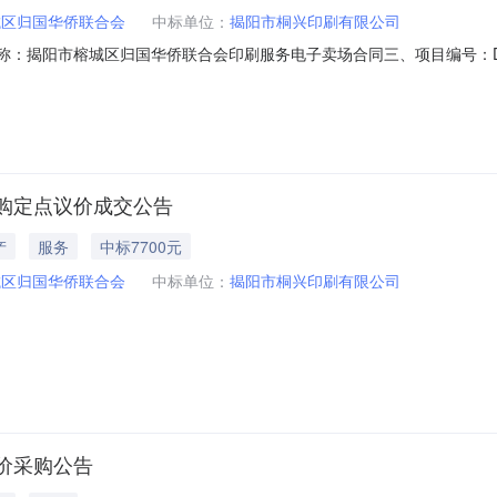
城区归国华侨联合会
中标单位：
揭阳市桐兴印刷有限公司
合同名称：揭阳市榕城区归国华侨联合会印刷服务电子卖场合同三、项目编号：DDY
方）：揭阳市榕城区归国华侨联合会地址：广东省_揭阳市_榕城区榕城区政府
系方式：13592939871六、合同主要信息主要标的名称：其他印刷
购定点议价成交公告
产
服务
中标7700元
城区归国华侨联合会
中标单位：
揭阳市桐兴印刷有限公司
价采购公告