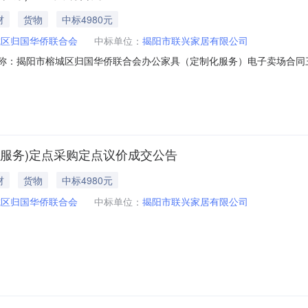
材
货物
中标4980元
城区归国华侨联合会
中标单位：
揭阳市联兴家居有限公司
合同名称：揭阳市榕城区归国华侨联合会办公家具（定制化服务）电子卖场合同三、项
）定点采购五、合同主体采购人（甲方）：揭阳市榕城区归国华侨联合会地
市联兴家居有限公司地址：仙桥街道联系方式：13751669008六、合同
服务)定点采购定点议价成交公告
材
货物
中标4980元
城区归国华侨联合会
中标单位：
揭阳市联兴家居有限公司