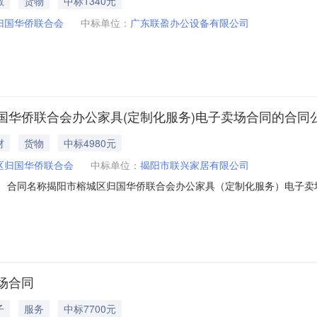
教
货物
中标1340元
归国华侨联合会
中标单位：
广东联盈办公设备有限公司
国华侨联合会办公家具(定制化服务)电子卖场合同的合同
材
货物
中标4980元
区归国华侨联合会
中标单位：
揭阳市联兴家居有限公司
47二、合同名称揭阳市榕城区归国华侨联合会办公家具（定制化服务）电子卖场合同
）定点采购五、合同主体采购人(甲方)：揭阳市榕城区归国华侨联合会地
兴家居有限公司地址：仙桥街道联系方式：13751669008六、合同主要信
场合同
子
服务
中标7700元