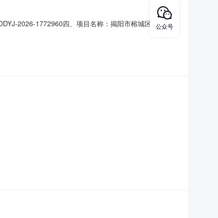
J-2026-1772960四、项目名称：揭阳市榕城区归国华
公众号
1号楼619联系方式：13682725106供应商（乙
服务规格型号（或服务要求）：详见合同主要标的数量：5