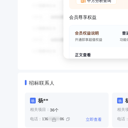
甲方分析查询
会员尊享权益
招标联系人
杨**
杨
杨
个
36
相关项目：
相关
立即查看
电话：
136
06
电话
******