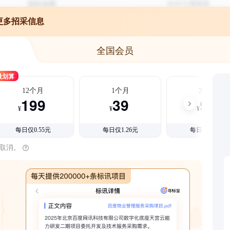
更多招采信息
全国会员
最划算
12个月
1个月
3个月
199
39
99
¥
¥
¥
每日仅0.55元
每日仅1.26元
每日仅1.08元
时取消。