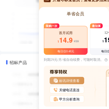
单省会员
限购一次
最划算
1
首月试用
1
14.9
¥39
¥
¥
每日仅0.48元
每日仅
到期29元/月/省自动续费，可随时取消。
招标产品
标讯详情查看
关键电话直连
甲方分析查询