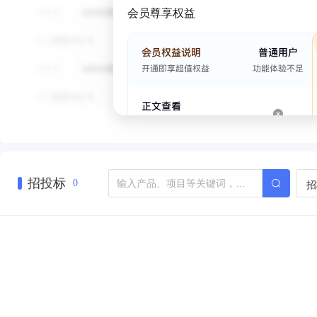
会员尊享权益
招投标
招
0