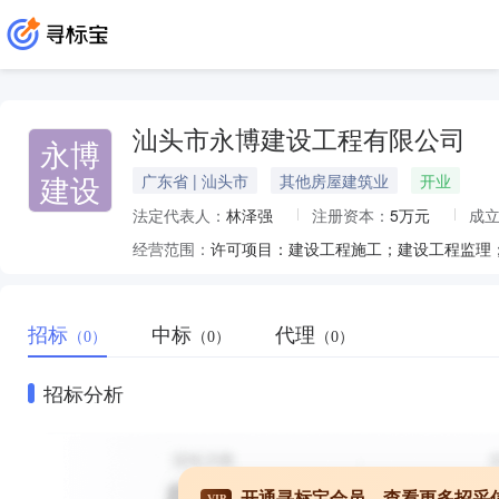
汕头市永博建设工程有限公司
永博
建设
广东省 | 汕头市
其他房屋建筑业
开业
法定代表人：
林泽强
注册资本：
5万元
成
经营范围：
招标
中标
代理
（0）
（0）
（0）
招标分析
开通寻标宝会员，查看更多招采
VIP