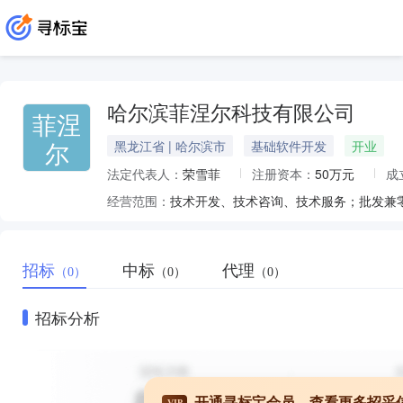
哈尔滨菲涅尔科技有限公司
菲涅
尔
黑龙江省 | 哈尔滨市
基础软件开发
开业
法定代表人：
荣雪菲
注册资本：
50万元
成
经营范围：
招标
中标
代理
（0）
（0）
（0）
招标分析
开通寻标宝会员，查看更多招采
VIP