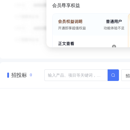
会员尊享权益
招投标
招
0