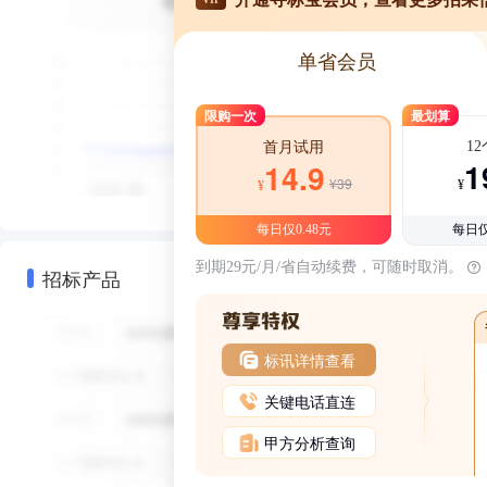
单省会员
限购一次
最划算
1
首月试用
1
14.9
¥39
¥
¥
每日仅0.48元
每日仅
到期29元/月/省自动续费，可随时取消。
招标产品
标讯详情查看
关键电话直连
甲方分析查询