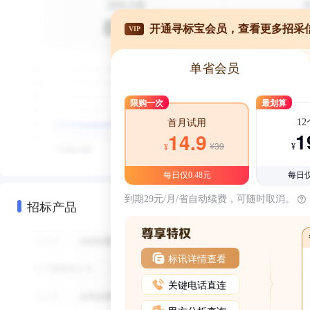
开通寻标宝会员，查看更多招采
VIP
单省会员
限购一次
最划算
1
首月试用
1
14.9
¥39
¥
¥
每日仅0.48元
每日仅
到期29元/月/省自动续费，可随时取消。
招标产品
标讯详情查看
关键电话直连