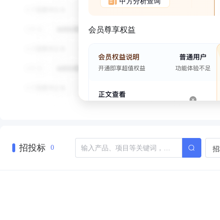
甲方分析查询
会员尊享权益
招投标
招
0