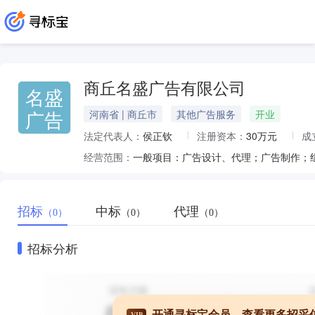
商丘名盛广告有限公司
名盛
广告
河南省 | 商丘市
其他广告服务
开业
法定代表人：
侯正钦
注册资本：
30万元
成
经营范围：
招标
中标
代理
（0）
（0）
（0）
招标分析
开通寻标宝会员，查看更多招采
VIP