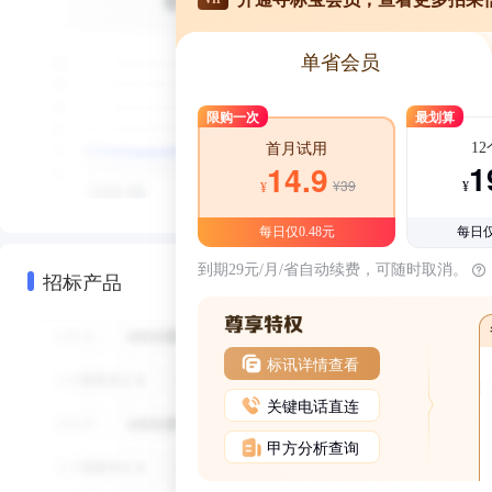
单省会员
限购一次
最划算
1
首月试用
1
14.9
¥39
¥
¥
每日仅0.48元
每日仅
到期29元/月/省自动续费，可随时取消。
招标产品
标讯详情查看
关键电话直连
甲方分析查询