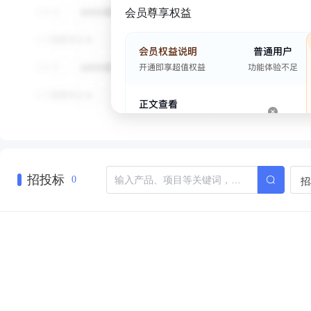
会员尊享权益
招投标
招
0