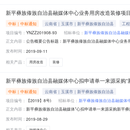
新平彝族傣族自治县融媒体中心业务用房改造装修项
中标｜中标通知
云南省｜玉溪市｜新平彝族傣族自治县
工程
项目编号：
YNZZ201908-93
招标单位：
新平彝族傣族自治县融媒
公告概要公告标题：新平彝族傣族自治县融媒体中心业务
正文内容：
询价采购公告资格预审公告更正公告其他公告采购结果公告
发布时间：
2019-09-11
[2003]857号文件规定的标准向成交人收取收费金额(万元)：0.6
相关产品：
用房改造
装修
新平彝族傣族自治县融媒体中心拟申请单一来源采购“
中标｜中标通知
云南省｜玉溪市｜新平彝族傣族自治县
项目编号：
【2019】8号)
招标单位：
新平彝族傣族自治县融媒体
新平彝族傣族自治县融媒体*心拟申请单一来源采购新平彝
正文内容：
体*心建设及运营项目现将有关情况公示如下：一、拟单
发布时间：
2019-08-29
及要求：1.新平彝族傣族自治县融媒体*心平台建设2.采购预
***、国家新闻出
相关产品：
融媒体中心