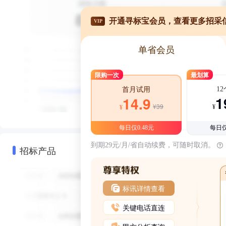
开通寻标宝会员，查看更多招采
VIP
单省会员
限购一次
最划算
1
首月试用
1
14.9
¥39
¥
¥
每日仅0.48元
每日仅
到期29元/月/省自动续费，可随时取消。
招标产品
标讯详情查看
关键电话直连