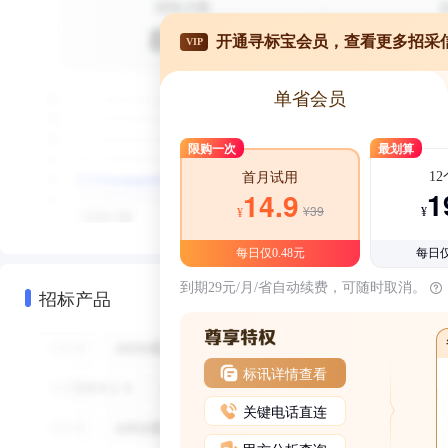
开通寻标宝会员，查看更多招采
VIP
单省会员
限购一次
最划算
1
首月试用
1
14.9
¥39
¥
¥
每日仅0.48元
每日仅
到期29元/月/省自动续费，可随时取消。
招标产品
标讯详情查看
关键电话直连