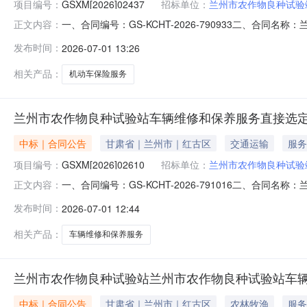
项目编号：
GSXM[2026]02437
招标单位：
兰州市农作物良种试验
一、合同编号：GS-KCHT-2026-790933二、合同
正文内容：
险五、合同主体采购人（甲方）：兰州市农作物良种试验站地
发布时间：
2026-07-01 13:26
司地址：甘肃省兰州市城关区青白石街联系方式：15002
相关产品：
机动车保险服务
兰州市农作物良种试验站车辆维修和保养服务直接选
中标｜合同公告
甘肃省｜兰州市｜红古区
交通运输
服务
项目编号：
GSXM[2026]02610
招标单位：
兰州市农作物良种试验
一、合同编号：GS-KCHT-2026-791016二、合同
正文内容：
车维修保养五、合同主体采购人（甲方）：兰州市农作物良种
发布时间：
2026-07-01 12:44
址：甘肃省兰州市七里河区晏家坪北路77号联系方式：13
相关产品：
车辆维修和保养服务
兰州市农作物良种试验站兰州市农作物良种试验站车
中标｜合同公告
甘肃省｜兰州市｜红古区
农林牧渔
服务