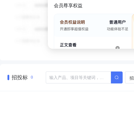
会员尊享权益
招投标
招
0