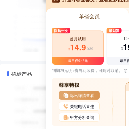
单省会员
限购一次
最划算
1
首月试用
1
14.9
¥39
¥
¥
每日仅0.48元
每日仅
到期29元/月/省自动续费，可随时取消。
招标产品
标讯详情查看
关键电话直连
甲方分析查询