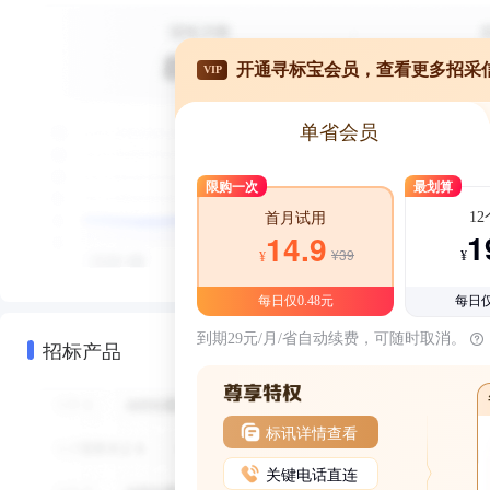
开通寻标宝会员，查看更多招采
VIP
单省会员
限购一次
最划算
1
首月试用
1
14.9
¥39
¥
¥
每日仅0.48元
每日仅
到期29元/月/省自动续费，可随时取消。
招标产品
标讯详情查看
关键电话直连