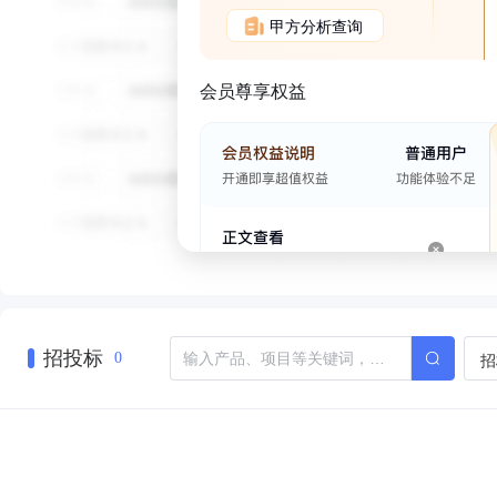
甲方分析查询
会员尊享权益
招投标
招
0