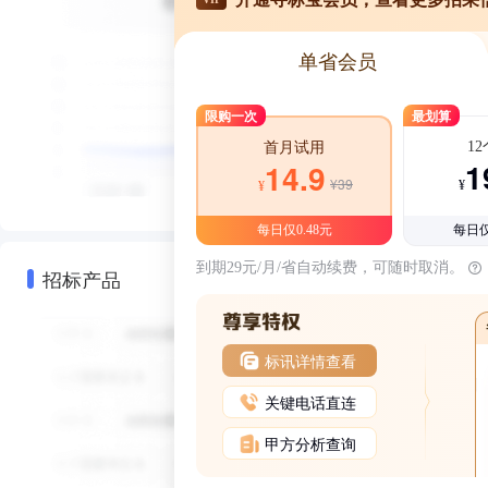
单省会员
限购一次
最划算
1
首月试用
1
14.9
¥39
¥
¥
每日仅0.48元
每日仅
到期29元/月/省自动续费，可随时取消。
招标产品
标讯详情查看
关键电话直连
甲方分析查询