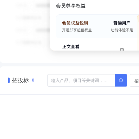
会员尊享权益
招投标
招
0