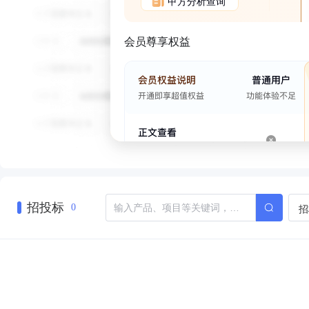
甲方分析查询
会员尊享权益
招投标
招
0