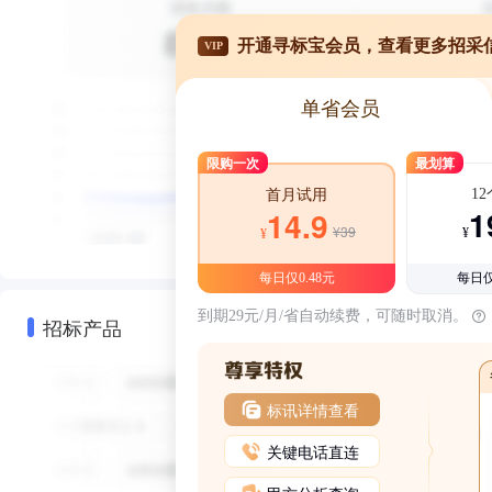
开通寻标宝会员，查看更多招采
VIP
单省会员
限购一次
最划算
1
首月试用
1
14.9
¥39
¥
¥
每日仅0.48元
每日仅
到期29元/月/省自动续费，可随时取消。
招标产品
标讯详情查看
关键电话直连