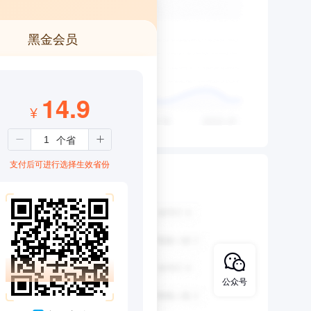
黑金会员
14.9
¥
支付后可进行选择生效省份
公众号