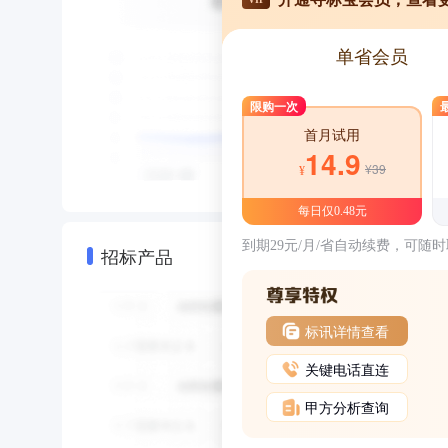
单省会员
限购一次
首月试用
14.9
¥39
¥
每日仅0.48元
到期29元/月/省自动续费，可随
招标产品
标讯详情查看
关键电话直连
甲方分析查询