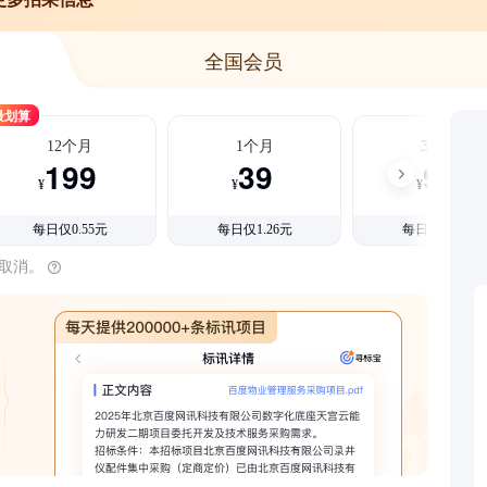
全国会员
最划算
12个月
1个月
3个月
199
39
99
¥
¥
¥
每日仅0.55元
每日仅1.26元
每日仅1.08元
时取消。