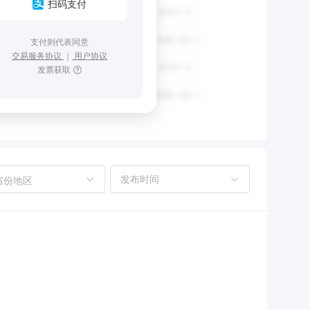
扫码支付
支付则代表同意
交易服务协议
｜
用户协议
发票获取
省份地区