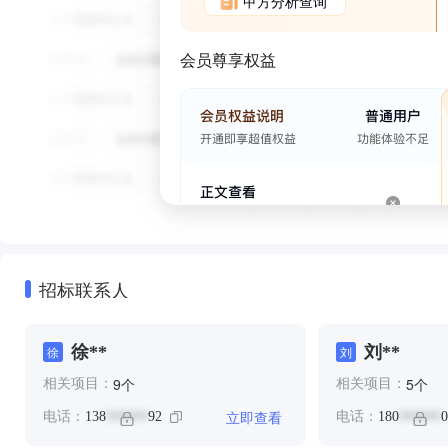
甲方分析查询
会员尊享权益
招标联系人
徐**
刘**
徐
刘
个
个
9
5
相关项目：
相关项目：
立即查看
电话：
138
92
电话：
180
0
******
******