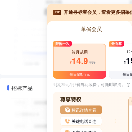
开通寻标宝会员，查看更多招采
VIP
单省会员
限购一次
最划算
1
首月试用
1
14.9
¥39
¥
¥
每日仅0.48元
每日仅
到期29元/月/省自动续费，可随时取消。
招标产品
标讯详情查看
关键电话直连