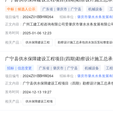
中标｜候选人公示
广东省｜肇庆市｜广宁县
机械设备
工
项目编号：
2024Z01BBHW264
招标单位：
肇庆市肇水水务发展有
广州工建工程咨询有限公司受肇庆市肇水水务发展有限公
正文内容：
目进行公开招标。现就本次招标的中标候选人公示如下：
发布时间：
2025-01-06 12:23
2024Z01BBHW264三、招标方式：公开招标四、评审
委员会根据《中华人
相关产品：
供水保障建设工程
勘察设计施工总承包供水加压泵站整套设
广宁县供水保障建设工程项目(四期)勘察设计施工总
招标｜信息变更
广东省｜肇庆市｜广宁县
机械设备
工程
项目编号：
2024Z01BBHW264
招标单位：
肇庆市肇水水务发展有
广宁县供水保障建设工程项目（四期）勘察设计施工总承包供水
正文内容：
地址为www.chinabidding.cn）、“肇庆市水务集团有
发布时间：
2024-12-13 19:27
内容需要优化调整，现将本项目开标时间延期并将招标文件
相关产品：
供水保障建设工程项