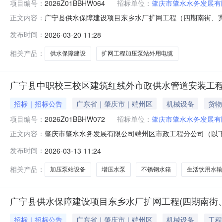
项目编号：
2026Z01BBHW064
招标单位：
肇庆市肇水水务发展有
广宁县供水保障建设项目东乡水厂扩网工程（四期南街、
正文内容：
项目名称：广宁县供水保障建设项目东乡水厂扩网工程（四期
发布时间：
2026-03-20 11:28
肇水水务发展有限公司端州区市政工程分公司四、评审信息1
小组对各有效的投标文件进
相关产品：
供水保障建设
扩网工程加压泵站外用电缆
广宁县中职校三校区建筑红线外市政供水管道安装工
招标｜招标公告
广东省｜肇庆市｜端州区
机械设备
货物
项目编号：
2026Z01BBHW072
招标单位：
肇庆市肇水水务发展有
肇庆市肇水水务发展有限公司端州区市政工程分公司（以下
正文内容：
格条件的潜在投标人参加投标。现将该项目进行公告，有
发布时间：
2026-03-13 11:24
购（二）项目编号：2026Z01BBHW072（三）招标
柒拾肆元叁角肆分）（不含
相关产品：
加压泵站设备
增压水泵
不锈钢水箱
生活饮用水
广宁县供水保障建设项目东乡水厂扩网工程(四期南街、
招标｜招标公告
广东省｜肇庆市｜端州区
机械设备
工程