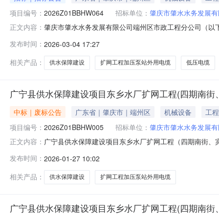
项目编号：
2026Z01BBHW064
招标单位：
肇庆市肇水水务发展有
肇庆市肇水水务发展有限公司端州区市政工程分公司（以下
正文内容：
次）”进行招标，接受符合资格条件的潜在投标人参加投
发布时间：
2026-03-04 17:27
（四期南街、宾亨标段）加压泵站外用电缆采购项目（第二次
目最高限价及报价要求：本项目采购预
相关产品：
供水保障建设
扩网工程加压泵站外用电缆
低压电缆
广宁县供水保障建设项目东乡水厂扩网工程(四期南街
中标｜废标公告
广东省｜肇庆市｜端州区
机械设备
工程
项目编号：
2026Z01BBHW005
招标单位：
肇庆市肇水水务发展有
广宁县供水保障建设项目东乡水厂扩网工程（四期南街、宾亨标
正文内容：
水保障建设项目东乡水厂扩网工程（四期南街、宾亨标段
发布时间：
2026-01-27 10:02
厂扩网工程（四期南街、宾亨标段）加压泵站外用电缆采购项
公告发布时间：20
相关产品：
供水保障建设
扩网工程加压泵站外用电缆
广宁县供水保障建设项目东乡水厂扩网工程(四期南街