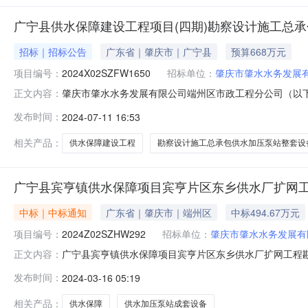
广宁县供水保障建设工程项目(四期)勘察设计施工总
招标｜招标公告
广东省｜肇庆市｜广宁县
预算668万元
项目编号：
2024X02SZFW1650
招标单位：
肇庆市肇水水务发展
肇庆市肇水水务发展有限公司端州区市政工程分公司（以下
正文内容：
务采购”进行询价采购，欢迎符合资格条件的潜在供应商
发布时间：
2024-07-11 16:53
整套设备采购项目招标代理服务采购二、项目编号：2024
招标代理服务机构为广宁县供水
相关产品：
供水保障建设工程
勘察设计施工总承包供水加压泵站整套设
广宁县宾亨镇供水保障项目宾亨片区东乡供水厂扩网工
中标｜中标通知
广东省｜肇庆市｜端州区
中标494.67万元
项目编号：
2024Z02SZHW292
招标单位：
肇庆市肇水水务发展有
广宁县宾亨镇供水保障项目宾亨片区东乡供水厂扩网工程勘
正文内容：
端州区市政工程分公司二、项目名称：广宁县宾亨镇供水保
发布时间：
2024-03-16 05:19
2024Z02SZHW292四、招标方式：公开招标五、项目
301室七、中标信息中标
相关产品：
供水保障
供水加压泵站成套设备