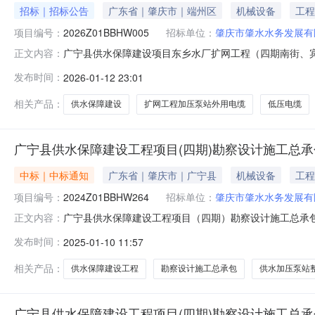
招标｜招标公告
广东省｜肇庆市｜端州区
机械设备
工程
项目编号：
2026Z01BBHW005
招标单位：
肇庆市肇水水务发展有
广宁县供水保障建设项目东乡水厂扩网工程（四期南街、
正文内容：
对“广宁县供水保障建设项目东乡水厂扩网工程（四期南
发布时间：
2026-01-12 23:01
关事项如下：一、项目概况：（一）项目名称：广宁县供
2026Z01BBHW005（三）招标人：肇庆市肇水水务发
相关产品：
供水保障建设
扩网工程加压泵站外用电缆
低压电缆
广宁县供水保障建设工程项目(四期)勘察设计施工总
中标｜中标通知
广东省｜肇庆市｜广宁县
机械设备
工程
项目编号：
2024Z01BBHW264
招标单位：
肇庆市肇水水务发展有
广宁县供水保障建设工程项目（四期）勘察设计施工总承
正文内容：
项目名称：广宁县供水保障建设工程项目（四期）勘察设计施
发布时间：
2025-01-10 11:57
明：详见招标文件六、评审信息1、评审日期：2024年12
报价不含税价：￥56
相关产品：
供水保障建设工程
勘察设计施工总承包
供水加压泵站
广宁县供水保障建设工程项目(四期)勘察设计施工总