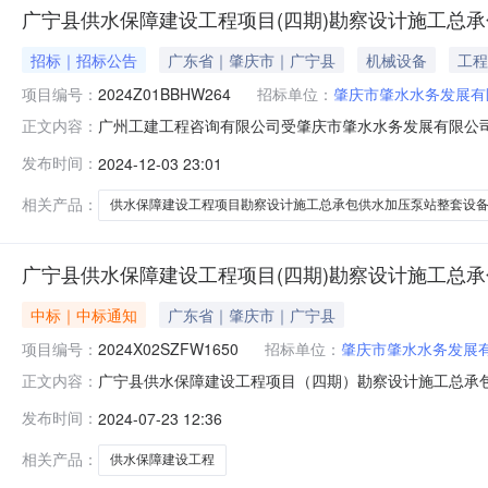
广宁县供水保障建设工程项目(四期)勘察设计施工总
招标｜招标公告
广东省｜肇庆市｜广宁县
机械设备
工程
项目编号：
2024Z01BBHW264
招标单位：
肇庆市肇水水务发展有
广州工建工程咨询有限公司受肇庆市肇水水务发展有限公
正文内容：
目进行公开招标。欢迎符合资格条件的潜在投标人参加投
发布时间：
2024-12-03 23:01
总承包供水加压泵站整套设备采购项目2.招标单位：肇庆市肇水
写：人民币伍佰玖拾壹
相关产品：
供水保障建设工程项目勘察设计施工总承包供水加压泵站整套设
广宁县供水保障建设工程项目(四期)勘察设计施工总
中标｜中标通知
广东省｜肇庆市｜广宁县
项目编号：
2024X02SZFW1650
招标单位：
肇庆市肇水水务发展
广宁县供水保障建设工程项目（四期）勘察设计施工总承
正文内容：
加压泵站整套设备采购项目招标代理服务采购采用询价方式
发布时间：
2024-07-23 12:36
加压泵站整套设备采购项目招标代理服务采购二、项目编号:20
月18日2.评审
相关产品：
供水保障建设工程