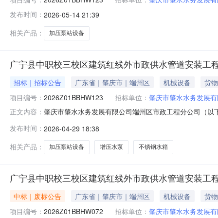
发布时间：
2026-05-14 21:39
相关产品：
加压泵站设备
广宁县中职校三校区建筑红线外市政供水管道安装工程
招标｜招标公告
广东省｜肇庆市｜端州区
机械设备
货物
项目编号：
2026Z01BBHW123
招标单位：
肇庆市肇水水务发展有
肇庆市肇水水务发展有限公司端州区市政工程分公司（以下
正文内容：
接受符合资格条件的潜在投标人参加投标。现将该项目进
发布时间：
2026-04-29 18:38
泵站设备采购（第二次）（二）项目编号：2026Z01BB
民币伍拾壹万叁仟贰佰柒拾
相关产品：
加压泵站设备
增压水泵
不锈钢水箱
广宁县中职校三校区建筑红线外市政供水管道安装工
中标｜废标公告
广东省｜肇庆市｜端州区
机械设备
货物
项目编号：
2026Z01BBHW072
招标单位：
肇庆市肇水水务发展有