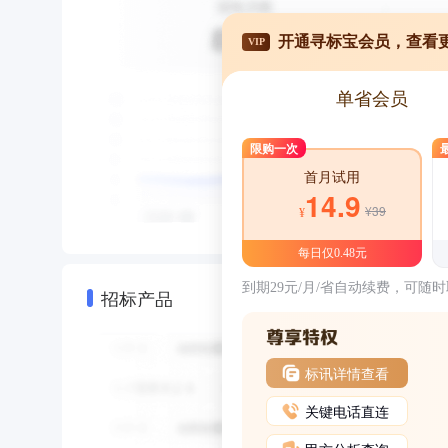
开通寻标宝会员，查看
VIP
单省会员
限购一次
首月试用
14.9
¥39
¥
每日仅0.48元
到期29元/月/省自动续费，可随
招标产品
标讯详情查看
关键电话直连