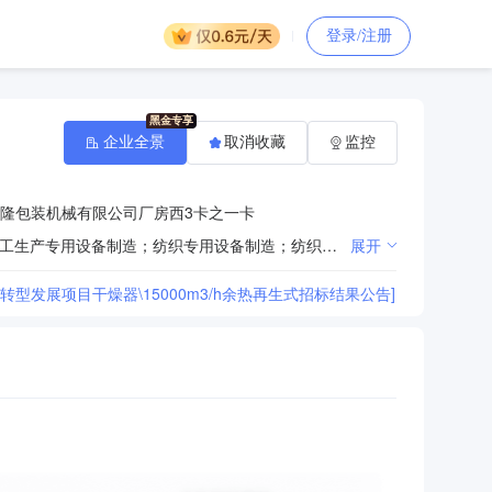
登录/注册
企业全景
取消收藏
监控
隆包装机械有限公司厂房西3卡之一卡
气体、液体分离及纯净设备制造；环境保护专用设备制造；泵及真空设备制造；特种设备销售；炼油、化工生产专用设备制造；纺织专用设备制造；纺织专用设备销售；仪器仪表制造；供应用仪器仪表销售；气体压缩机械销售；通用设备制造(不含特种设备制造)；特种设备制造；特种设备安装改造修理。(依法须经批准的项目，经相关部门批准后方可开展经营活动)
展开
发展项目干燥器\15000m3/h余热再生式招标结果公告]