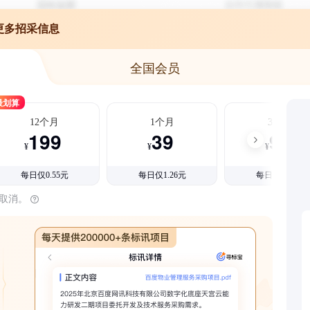
更多招采信息
全国会员
最划算
12个月
1个月
3个月
199
39
99
¥
¥
¥
每日仅0.55元
每日仅1.26元
每日仅1.08元
时取消。