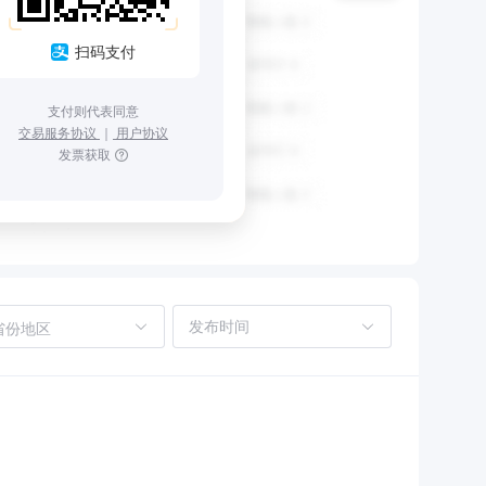
扫码支付
支付则代表同意
交易服务协议
｜
用户协议
发票获取
省份地区