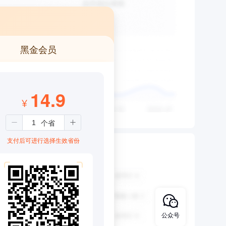
黑金会员
14.9
¥
支付后可进行选择生效省份
公众号