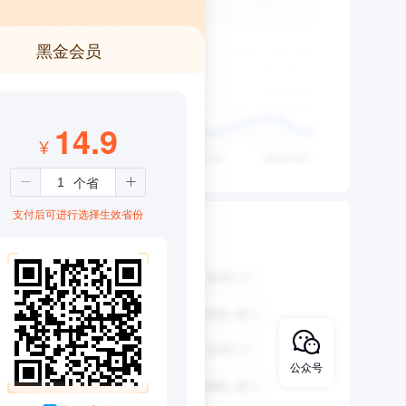
黑金会员
14.9
¥
支付后可进行选择生效省份
公众号