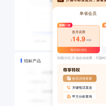
单省会员
限购一次
首月试用
14.9
¥39
¥
每日仅0.48元
到期29元/月/省自动续费，可随
招标产品
标讯详情查看
关键电话直连
甲方分析查询