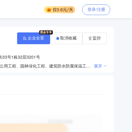
登录/注册
企业全景
取消收藏
监控
3号1栋32层3201号
房屋建筑工程、公路工程、水利水电工程、建筑装修装饰工程、电力工程、环保工程、钢结构工程、市政公用工程、园林绿化工程、建筑防水防腐保温工程、城市及道路照明工程、机电设备安装工程、通信工程、混凝土工程、古建筑工程、建筑与智能化工程、河湖整治工程、输变电工程、地基与基础工程、模板脚手架专业承包工程的施工；石油化工工程、管道工程设计与施工、管道设备安装、电气安装、土石方工程服务、工程信息咨询、工程勘察设计、建筑劳务分包；五金建材、机械租赁；道路货物运输。（依法须经批准的项目，经相关部门批准后方可开展经营活动）。
展开