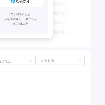
扫码支付
支付则代表同意
交易服务协议
｜
用户协议
发票获取
省份地区