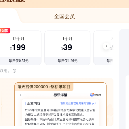
全国会员
最划算
12个月
1个月
3个月
199
39
99
¥
¥
¥
每日仅0.55元
每日仅1.26元
每日仅1.08元
时取消。