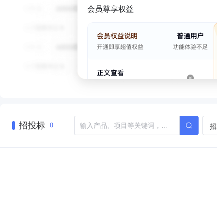
会员尊享权益
招投标
招
0