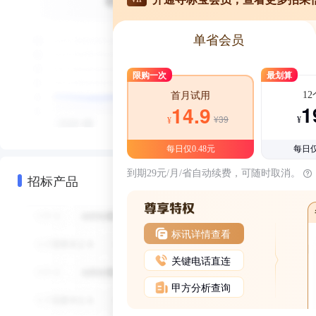
单省会员
限购一次
最划算
1
首月试用
1
14.9
¥39
¥
¥
每日仅0.48元
每日仅
到期29元/月/省自动续费，可随时取消。
招标产品
标讯详情查看
关键电话直连
甲方分析查询