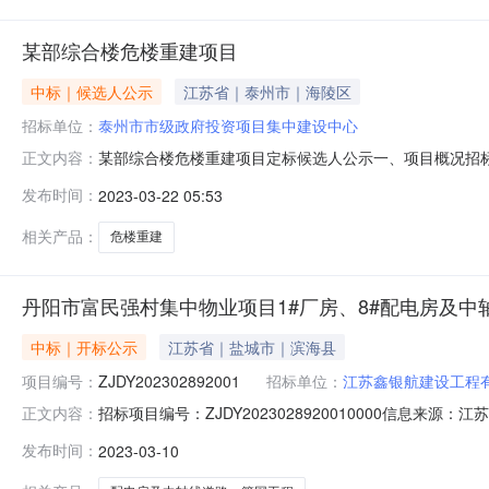
某部综合楼危楼重建项目
中标｜候选人公示
江苏省｜泰州市｜海陵区
招标单位：
泰州市市级政府投资项目集中建设中心
某部综合楼危楼重建项目定标候选人公示一、项目概况招标人名
正文内容：
危楼重建项目招标控制价2964.310000万元招标工期27
发布时间：
2023-03-22 05:53
（元）工期（天）质量标准企业及项目负责人基本概况及业绩荣
相关产品：
危楼重建
丹阳市富民强村集中物业项目1#厂房、8#配电房及
中标｜开标公示
江苏省｜盐城市｜滨海县
项目编号：
ZJDY202302892001
招标单位：
江苏鑫银航建设工程
招标项目编号：ZJDY2023028920010000信息来源
正文内容：
源：江苏开标参与人开标地点丹阳不见面开标室开标时间2023-0
发布时间：
2023-03-10
历天;质量要求:合格;保证金金额:0.00元,投标文件递交时间:Fri