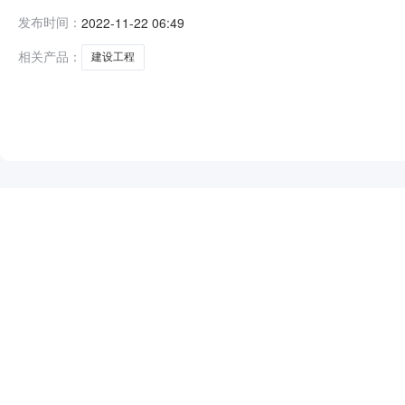
时间2022-11-2109:30开标记录内容投标人名称:盐城同
发布时间：
2022-11-22 06:49
间:MonNov2108:53:29CST2022,投标人名称:泰源工
相关产品：
建设工程
NEW
HOT
5折起
暂时没有搜索结果…