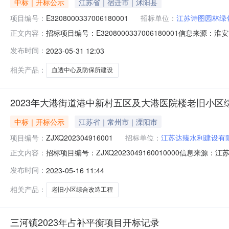
中标｜开标公示
江苏省｜宿迁市｜沭阳县
项目编号：
E3208000337006180001
招标单位：
江苏诗图园林绿
招标项目编号：E3208000337006180001信息来
正文内容：
息来源：淮安市公共资源交易系统开标参与人开标地点涟水县不
发布时间：
2023-05-31 12:03
报价:12679633.75元/%;工期:180日历天;质量要求:合格;保
相关产品：
血透中心及防保所建设
2023年大港街道港中新村五区及大港医院楼老旧小区
中标｜开标公示
江苏省｜常州市｜溧阳市
项目编号：
ZJXQ202304916001
招标单位：
江苏达臻水利建设有
招标项目编号：ZJXQ2023049160010000信息来源
正文内容：
开标参与人开标地点新区开标室3开标时间2023-05-1513:
发布时间：
2023-05-16 11:44
格;保证金金额:0.00元,投标文件递交时间:MonMay1508:
相关产品：
老旧小区综合改造工程
三河镇2023年占补平衡项目开标记录