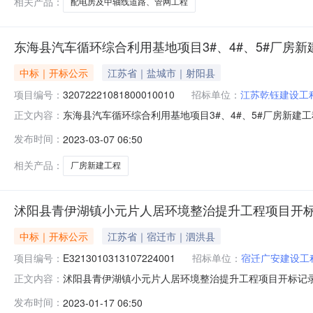
相关产品：
配电房及中轴线道路、管网工程
东海县汽车循环综合利用基地项目3#、4#、5#厂房
中标｜开标公示
江苏省｜盐城市｜射阳县
项目编号：
32072221081800010010
招标单位：
江苏乾钰建设工
东海县汽车循环综合利用基地项目3#、4#、5#厂房新建工程开标
正文内容：
时间2023-03-0610:00开标记录内容投标人名称:江苏乾
发布时间：
2023-03-07 06:50
投标人名称:淮安市思远建设工程有限公司;项目负责人:王敏;报价
相关产品：
厂房新建工程
沭阳县青伊湖镇小元片人居环境整治提升工程项目开
中标｜开标公示
江苏省｜宿迁市｜泗洪县
项目编号：
E3213010313107224001
招标单位：
宿迁广安建设工
沭阳县青伊湖镇小元片人居环境整治提升工程项目开标记录开标记录
正文内容：
2023-01-1609:30开标记录内容投标人名称:宿迁广安建设
发布时间：
2023-01-17 06:50
间:MonJan1608:56:09CST2023,投标人名称:合肥