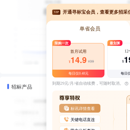
开通寻标宝会员，查看更多招采
VIP
单省会员
限购一次
最划算
1
首月试用
1
14.9
¥39
¥
¥
每日仅0.48元
每日仅
到期29元/月/省自动续费，可随时取消。
招标产品
标讯详情查看
关键电话直连