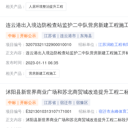
相关产品：
人居环境整治提升工程
连云港出入境边防检查站监护二中队营房新建工程施
中标｜开标公示
江苏省｜连云港市｜东海县
项目编号：
32070321122900010010
招标单位：
江苏润欧工程有
连云港出入境边防检查站监护二中队营房新建工程施工开标记录开标
正文内容：
间2023-01-1009:00开标记录内容投标人名称:江苏润欧
发布时间：
2023-01-11 06:35
间:MonJan0917:12:43CST2023,投标人名称:江苏飞
相关产品：
营房新建工程施工
沭阳县新世界商业广场和苏北商贸城改造提升工程二
中标｜开标公示
江苏省｜宿迁市｜宿豫区
项目编号：
E3213010313107171001
招标单位：
宿迁市永峰体育
沭阳县新世界商业广场和苏北商贸城改造提升工程二标段开标记录开
正文内容：
标时间2022-12-0509:30开标记录内容投标人名称:宿迁