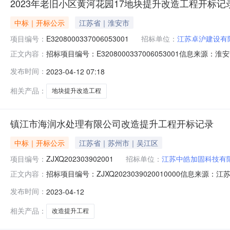
2023年老旧小区黄河花园17地块提升改造工程开标记
中标｜开标公示
江苏省｜淮安市
项目编号：
E3208000337006053001
招标单位：
江苏卓沪建设有
招标项目编号：E3208000337006053001信息来源
正文内容：
市公共资源交易系统开标参与人开标地点淮阴区不见面开标大厅开标时
发布时间：
2023-04-12 07:18
工期:180日历天;质量要求:合格;保证金金额:0.00元,投标文件递交
相关产品：
地块提升改造工程
镇江市海润水处理有限公司改造提升工程开标记录
中标｜开标公示
江苏省｜苏州市｜吴江区
项目编号：
ZJXQ202303902001
招标单位：
江苏中皓加固科技有
招标项目编号：ZJXQ2023039020010000信息来
正文内容：
开标室3开标时间2023-04-1209:30开标记录内容投标人名
发布时间：
2023-04-12
文件递交时间:WedApr1209:13:54CST2023,投标人
相关产品：
改造提升工程