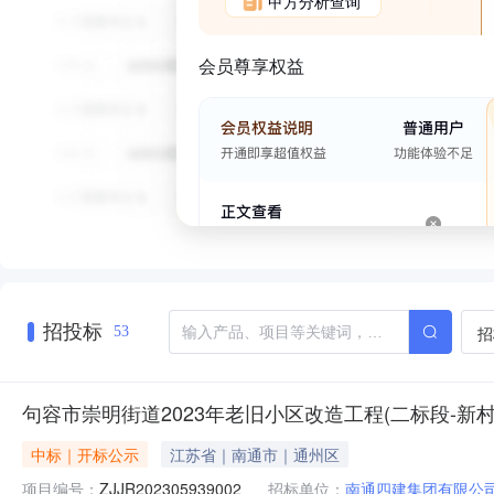
甲方分析查询
会员尊享权益
招投标
招
53
句容市崇明街道2023年老旧小区改造工程(二标段-新
中标｜开标公示
江苏省｜南通市｜通州区
项目编号：
ZJJR202305939002
招标单位：
南通四建集团有限公