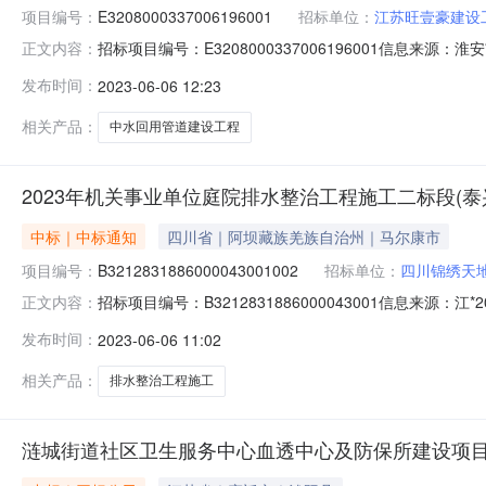
项目编号：
E3208000337006196001
招标单位：
江苏旺壹豪建设
招标项目编号：E3208000337006196001信息来
正文内容：
系统开标参与人开标地点金湖不见面开标大厅一室开标时间2023-
发布时间：
2023-06-06 12:23
期:150日历天;质量要求:质量标准：合格;保证金金额:0.00元,
相关产品：
中水回用管道建设工程
2023年机关事业单位庭院排水整治工程施工二标段(
中标｜中标通知
四川省｜阿坝藏族羌族自治州｜马尔康市
项目编号：
B3212831886000043001002
招标单位：
四川锦绣天
招标项目编号：B3212831886000043001信息
正文内容：
2023-06-0519:05信息来源：江*江*省工程建设项目
发布时间：
2023-06-06 11:02
市城市投资发展集团有限公司的2023年机关事业单位庭
相关产品：
排水整治工程施工
涟城街道社区卫生服务中心血透中心及防保所建设项