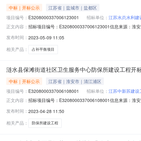
中标｜开标公示
江苏省｜盐城市｜盐都区
项目编号：
E3208000337006123001
招标单位：
江苏水总水利建
招标项目编号：E3208000337006123001信息来源
正文内容：
统开标参与人开标地点洪泽区不见面开标大厅开标时间2023-05
发布时间：
2023-05-09 11:05
天;质量要求:合格;保证金金额:8000.00元,投标文件递交时间:M
相关产品：
占补平衡项目
涟水县保滩街道社区卫生服务中心防保所建设工程开
中标｜开标公示
江苏省｜淮安市｜清江浦区
项目编号：
E3208000337006108001
招标单位：
江苏中新苏建设
招标项目编号：E3208000337006108001信息来
正文内容：
淮安市公共资源交易系统开标参与人开标地点涟水县不见面开标
发布时间：
2023-04-28 11:50
价:3926456.32元/%;工期:120日历天;质量要求:合格;保证金
相关产品：
防保所建设工程