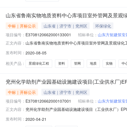
山东省鲁南实物地质资料中心库项目室外管网及景观
中标｜开标公示
山东省｜济宁市｜兖州区
环保绿化
项目编号：
E3708120662000133001
招标单位：
山东方矩建筑安
山东省鲁南实物地质资料中心库项目室外管网及景观绿化工程开标记
正文内容：
交易服务中心兖州分中心不见面开标一室开标时间2020-08-
发布时间：
2020-08-05
北建筑安装有限责任公司9408704.40天3山东明坤建筑工程有
相关产品：
景观绿化工程
资料
管网
地质
实物
中
兖州化学助剂产业园基础设施建设项目(工业供水厂)E
中标｜开标公示
山东省｜济宁市｜兖州区
项目编号：
E3708120662000107001
招标单位：
山东方矩建筑安
兖州化学助剂产业园基础设施建设项目（工业供水厂）EPC总承包开
正文内容：
资源交易服务中心兖州分中心开标一室开标时间2020-04-2
发布时间：
2020-04-21
限公司840000120天3山东龙畅建设工程有限公司8220001