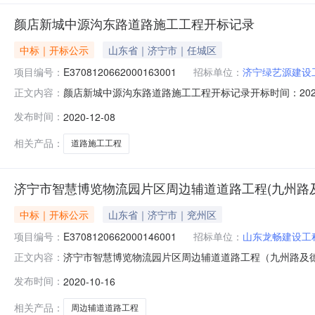
颜店新城中源沟东路道路施工工程开标记录
中标｜开标公示
山东省｜济宁市｜任城区
项目编号：
E3708120662000163001
招标单位：
济宁绿艺源建设
颜店新城中源沟东路道路施工工程开标记录开标时间：2020-1
正文内容：
见面开标一室开标时间2020-12-0809:00开标记录内容序
发布时间：
2020-12-08
天3山东龙畅建设工程有限公司4334354.660天4济宁金
相关产品：
道路施工工程
济宁市智慧博览物流园片区周边辅道道路工程(九州路
中标｜开标公示
山东省｜济宁市｜兖州区
项目编号：
E3708120662000146001
招标单位：
山东龙畅建设工
济宁市智慧博览物流园片区周边辅道道路工程（九州路及德源路辅路
正文内容：
公共资源交易服务中心兖州分中心不见面开标二室开标时间2020
发布时间：
2020-10-16
兖州区华一建筑安装有限公司8891638.860天3山东兖州建设
相关产品：
周边辅道道路工程