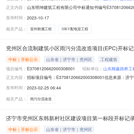
山东明坤建筑工程有限公司中标通知书编号E37081206
正文内容：
合管网、景观绿化照明工程、室外附属配套工程、10KV
发布时间：
2023-10-17
程有限公司中标投标人代码91370882326166545E
相关产品：
室外附属工程
10KV配电室工程
兖州区合流制建筑小区雨污分流改造项目(EPC)开标
中标｜开标公示
山东省｜济宁市｜兖州区
工程建筑
项目编号：
E3708120662000308001
招标单位：
山东顺鑫路桥工
招标项目编号：E3708120662000308001信息来源
正文内容：
源：济宁市公共资源交易服务平台开标参与人开标地点济宁市公
发布时间：
2023-02-25 06:44
期/交货期1山东顺鑫路桥工程有限公司5500000天2山东
相关产品：
雨污分流改造
济宁市兖州区东韩新村社区建设项目第一标段开标记
中标｜开标公示
山东省｜济宁市｜兖州区