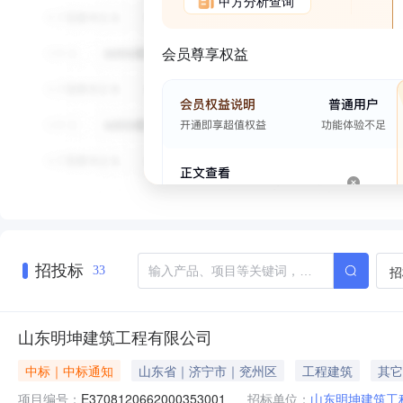
甲方分析查询
会员尊享权益
招投标
招
33
山东明坤建筑工程有限公司
中标｜中标通知
山东省｜济宁市｜兖州区
工程建筑
其它
项目编号：
E3708120662000353001
招标单位：
山东明坤建筑工