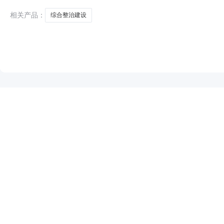
相关产品：
综合整治建设
NEW
HOT
5折起
暂时没有搜索结果…