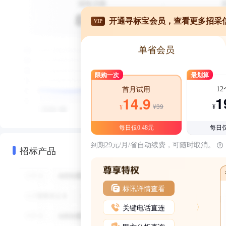
开通寻标宝会员，查看更多招采
VIP
单省会员
限购一次
最划算
1
首月试用
1
14.9
¥39
¥
¥
每日仅0.48元
每日仅
到期29元/月/省自动续费，可随时取消。
招标产品
标讯详情查看
关键电话直连