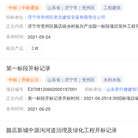
中标｜中标通知
山东省｜济宁市｜兖州区
工程建筑
招标单位：
济宁市兖州区兖北建筑安装有限责任公司
济宁市兖州区颜店镇乡村振兴产业园一标段项目室外工程开标
正文内容：
内容序号投标人名称报价(元)工期/交货期1济宁市兖州区兖北建
发布时间：
2021-09-24
22381307.850天
相关产品：
工程
第一标段开标记录
中标｜开标公示
山东省｜济宁市｜兖州区
水利水电
项目编号：
E3708120662000197001
招标单位：
山东君行健建筑
第一标段开标记录开标时间：2021-06-2514:30招标
正文内容：
2021-06-2514:30开标记录内容序号投标人名称报价(元
发布时间：
2021-06-25
州区兖北建筑安装有限责任公司161895253.550天4济宁
颜店新城中源沟河道治理及绿化工程开标记录