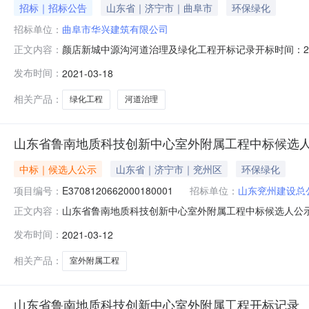
招标｜招标公告
山东省｜济宁市｜曲阜市
环保绿化
招标单位：
曲阜市华兴建筑有限公司
颜店新城中源沟河道治理及绿化工程开标记录开标时间：20
正文内容：
见面开标一室开标时间2021-03-1809:00开标记录内容序
发布时间：
2021-03-18
3山东兖州建设总公司13152290.940天4天缘有限公司130
相关产品：
绿化工程
河道治理
山东省鲁南地质科技创新中心室外附属工程中标候选
中标｜候选人公示
山东省｜济宁市｜兖州区
环保绿化
项目编号：
E3708120662000180001
招标单位：
山东兖州建设总
山东省鲁南地质科技创新中心室外附属工程中标候选人公示摘
正文内容：
工程中标公告，所属区域：山东-济宁，所属行业分类：工程，
发布时间：
2021-03-12
E3708120662000180001招标人山东省鲁南
科技创新中心室
相关产品：
室外附属工程
山东省鲁南地质科技创新中心室外附属工程开标记录