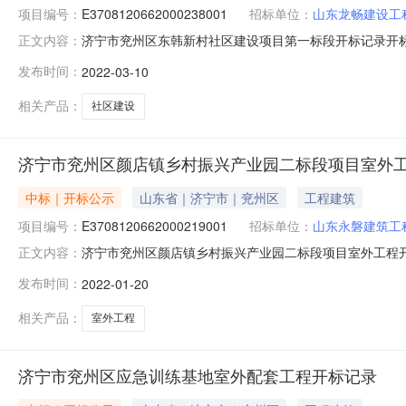
项目编号：
E3708120662000238001
招标单位：
山东龙畅建设工
济宁市兖州区东韩新村社区建设项目第一标段开标记录开标时间：2
正文内容：
州分中心不见面开标一室开标时间2022-03-1009:30
发布时间：
2022-03-10
137085674.450天3山东方矩建筑安装有限公司1370887
相关产品：
社区建设
济宁市兖州区颜店镇乡村振兴产业园二标段项目室外
中标｜开标公示
山东省｜济宁市｜兖州区
工程建筑
项目编号：
E3708120662000219001
招标单位：
山东永磐建筑工
济宁市兖州区颜店镇乡村振兴产业园二标段项目室外工程开标记录开
正文内容：
服务中心兖州分中心不见面开标一室开标时间2022-01-20
发布时间：
2022-01-20
建筑安装有限责任公司37253818.690天3山东明坤建筑工程有
相关产品：
室外工程
济宁市兖州区应急训练基地室外配套工程开标记录