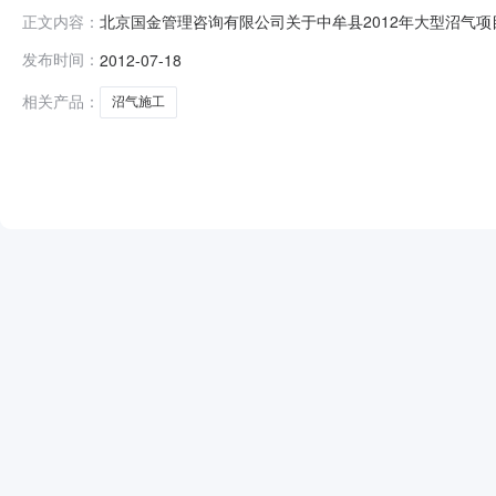
北京国金管理咨询有限公司关于中牟县2012年大型沼气项
正文内容：
设，招标人为河南省邦友农业生态循环发展有限公司、河
发布时间：
2012-07-18
猪者专业合作社、中牟县未来养猪专业合作社、郑州金牧
目已具备招标条件，现对该项目工程施工进
相关产品：
沼气施工