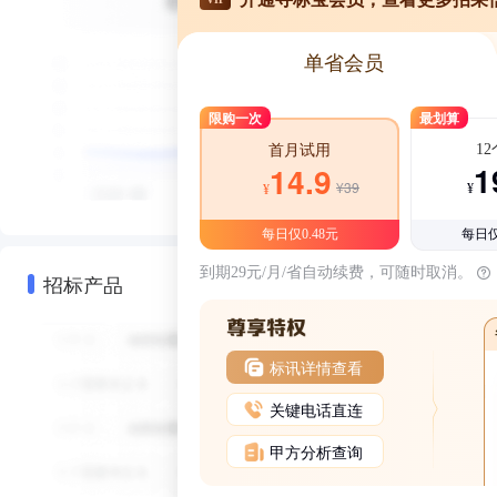
单省会员
限购一次
最划算
1
首月试用
1
14.9
¥39
¥
¥
每日仅0.48元
每日仅
到期29元/月/省自动续费，可随时取消。
招标产品
标讯详情查看
关键电话直连
甲方分析查询